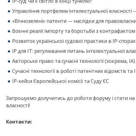
ІР-суд: чи є світло в кінці тунелю?
Управління портфелем інтелектуальної власності 
«Вічнозелені» патенти — наслідки для правовласн
Воєнні реалії імпорту та боротьби з контрафактом
Розвиток української судової практики в ІР-спорах
ІР для ІТ: регулювання питань інтелектуальної власн
Авторське право та сучасні технології (зокрема, IA)
Сучасні технології в роботі патентних відомств та 
ІР-кейси Європейської комісії та Суду ЄС
Запрошуємо долучитись до роботи форуму і стати на 
власності!
Контакти: