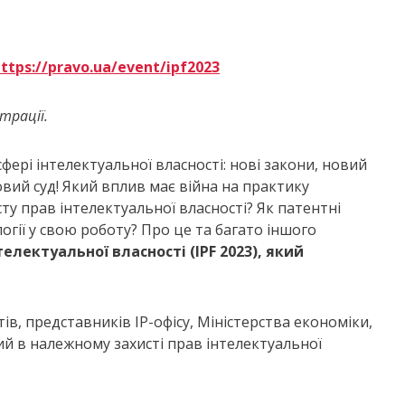
ttps://pravo.ua/event/ipf2023
трації.
сфері інтелектуальної власності: нові закони, новий
овий суд! Який вплив має війна на практику
сту прав інтелектуальної власності? Як патентні
гії у свою роботу? Про це та багато іншого
електуальної власності (IPF 2023), який
ів, представників ІР-офісу, Міністерства економіки,
ний в належному захисті прав інтелектуальної