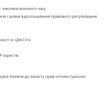
— виклики воєнного часу
иків і шляхи вдосконалення правового регулювання
ості в «Дія.Сіті»
ІР-юристів
крок ближче до захисту прав інтелектуальної