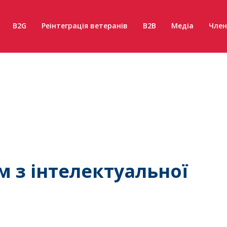
B2G
Реінтеграція ветеранів
B2B
Медіа
Член
 з інтелектуальної