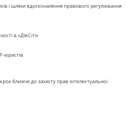
иків і шляхи вдосконалення правового регулювання
ості в «Дія.Сіті»
ІР-юристів
крок ближче до захисту прав інтелектуальної