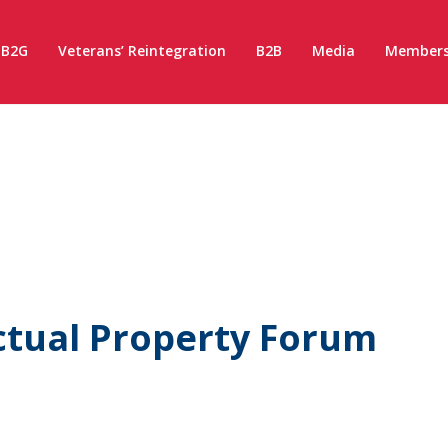
B2G
Veterans’ Reintegration
B2B
Media
Members
ectual Property Forum