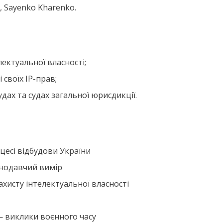
 Sayenko Kharenko.
лектуальної власності;
 своїх ІР-прав;
удах та судах загальної юрисдикції.
оцесі відбудови України
онодавчий вимір
захисту інтелектуальної власності
— виклики воєнного часу