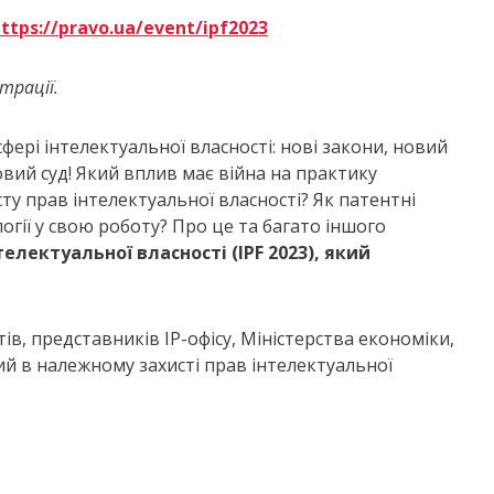
ttps://pravo.ua/event/ipf2023
трації.
сфері інтелектуальної власності: нові закони, новий
овий суд! Який вплив має війна на практику
сту прав інтелектуальної власності? Як патентні
гії у свою роботу? Про це та багато іншого
електуальної власності (IPF 2023), який
ів, представників ІР-офісу, Міністерства економіки,
ний в належному захисті прав інтелектуальної