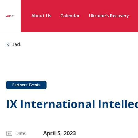
About Us
Calendar
Ukraine’s Recovery
Back
Partners’ Events
IX International Intell
April 5, 2023
Date: