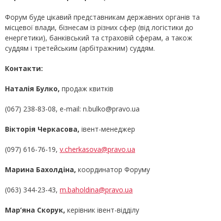
Форум буде цікавий представникам державних органів та
місцевої влади, бізнесам із різних сфер (від логістики до
енергетики), банківський та страховій сферам, а також
суддям і третейським (арбітражним) суддям.
Контакти:
Наталія Булко,
продаж квитків
(067) 238-83-08, e-mail: n.bulko@pravo.ua
Вікторія Черкасова,
івент-менеджер
(097) 616-76-19,
v.cherkasova@pravo.ua
Марина Бахолдіна
,
координатор Форуму
(063) 344-23-43,
m.baholdina@pravo.ua
Мар’яна Скорук,
керівник івент-відділу