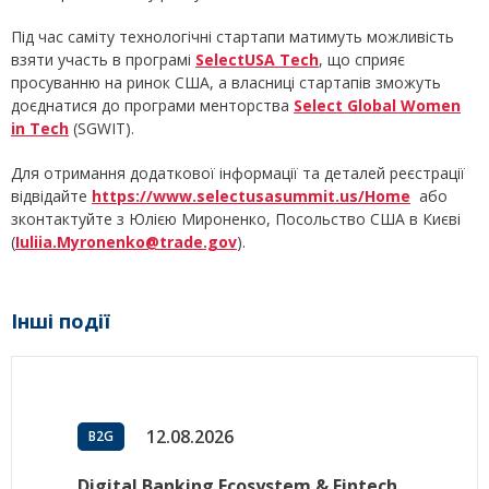
Під час саміту технологічні стартапи матимуть можливість
взяти участь в програмі
SelectUSA Tech
, що сприяє
просуванню на ринок США, а власниці стартапів зможуть
доєднатися до програми менторства
Select Global Women
in Tech
(SGWIT).
Для отримання додаткової інформації та деталей реєстрації
відвідайте
https://www.selectusasummit.us/Home
або
зконтактуйте з Юлією Мироненко, Посольство США в Києві
(
Iuliia.Myronenko@trade.gov
).
Інші події
12.08.2026
B2G
Digital Banking Ecosystem & Fintech