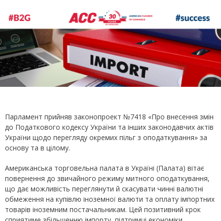
Парламент прийняв законопроект №7418 «Про внесення змін
до Податкового кодексу України та інших законодавчих актів
України щодо перегляду окремих пільг з оподаткування» за
основу та в цілому.
Американська торговельна палата в Україні (Палата) вітає
повернення до звичайного режиму митного оподаткування,
що дає можливість переглянути й скасувати чинні валютні
обмеження на купівлю іноземної валюти та оплату імпортних
товарів іноземним постачальникам. Цей позитивний крок
сприятиме збільшенню імпорту, підтримці економіки,