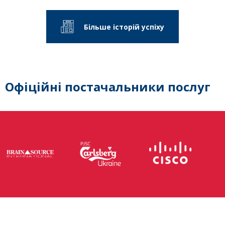
Більше історій успіху
Офіційні постачальники послуг