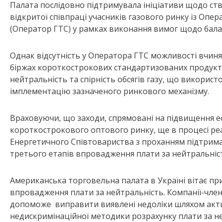
Палата послідовно підтримувала ініціативи щодо ств
відкритої співпраці учасників газового ринку із Опе
(Оператор ГТС) у рамках виконання вимог щодо бала
Однак відсутність у Оператора ГТС можливості вчинят
біржах короткострокових стандартизованих продукті
нейтральність та спірність обсягів газу, що використо
імплементацію зазначеного ринкового механізму.
Враховуючи, що заходи, спрямовані на підвищення е
короткострокового оптового ринку, ще в процесі реал
Енергетичного Співтовариства з проханням підтрима
третього етапів впровадження плати за нейтральніст
Американська торговельна палата в Україні вітає п
впровадження плати за нейтральність. Компанії-чле
допоможе виправити виявлені недоліки шляхом актив
недискримінаційної методики розрахунку плати за не