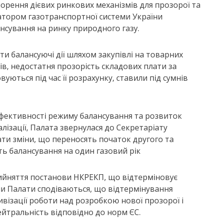
орення дієвих ринкових механізмів для прозорої та
ратором газотранспортної системи України
нсування на ринку природного газу.
и балансуючі дії шляхом закупівлі на товарних
в, недостатня прозорість складових плати за
вуються під час її розрахунку, ставили під сумнів
фективності режиму балансування та розвиток
ізації, Палата звернулася до Секретаріату
ти зміни, що переносять початок другого та
ь балансування на один газовий рік
рийняття постанови НКРЕКП, що відтерміновує
ни Палати сподіваються, що відтермінування
ізації роботи над розробкою нової прозорої і
йтральність відповідно до норм ЄС.