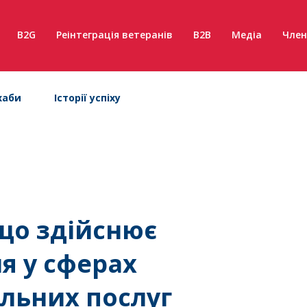
B2G
Реінтеграція ветеранів
B2B
Медіа
Член
хаби
Історії успіху
 що здійснює
я у сферах
льних послуг