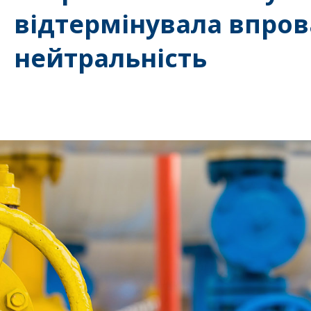
відтермінувала впров
нейтральність