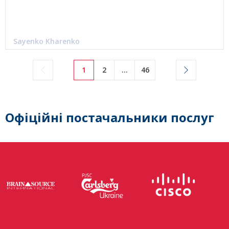
Sayenko Kharenko
1
2
...
46
Офіційні постачальники послуг