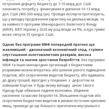
потроєння дефіциту бюджету до 7-10 млрд дол. США
означають потребу у фінансуванні в діапазоні 10-13 млрд
дол. США (400-500 млрд грн). Провідні експерти прогнозують,
що у випадку продовження карантину на декілька місяців, та
за наявності програми Міжнародного Валютного Фонду
(МВФ), ВВП України у 2020-му році впаде на 9%, а курс гривні
може сягнути 35 грн/дол. США.
Однак без програми МВФ попередній прогноз ще
жахливіший
-
двозначний економічний спад, стрімке
спустошення золотовалютних резервів, висока
інфляція та значне зростання безробіття.
Без підтримки
МВФ та інших міжнародних організацій з бюджетними
розривами можна впоратись або шляхом різкого підвищення
податків, або скороченням видатків бюджету, або вдавшись
до друку грошей, вірогідно у поєднанні з дефолтом за
зовнішнім боргом. У будь-якому випадку ціною такого
підходу буде обвальне падіння економіки, збідніння
населення та масове безробіття. Збільшення податків або
скорочення бюджетних видатків в умовах поточних кризових
явищ, призведе до ще більшого пригнічення внутрішнього