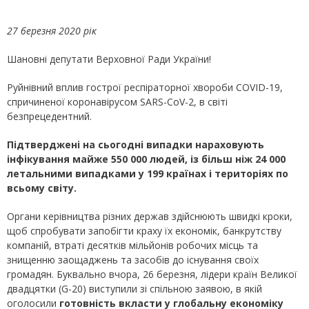
27 березня 2020 рік
Шановні депутати Верховної Ради України!
Руйнівний вплив гострої респіраторної хвороби COVID-19,
спричиненої коронавірусом SARS-CoV-2, в світі
безпрецедентний.
Підтверджені на сьогодні випадки нараховують
інфікування майже 550 000 людей, із більш ніж 24 000
летальними випадками у 199 країнах і територіях по
всьому світу.
Органи керівництва різних держав здійснюють швидкі кроки,
щоб спробувати запобігти краху їх економік, банкрутству
компаній, втраті десятків мільйонів робочих місць та
знищенню заощаджень та засобів до існування своїх
громадян. Буквально вчора, 26 березня, лідери країн Великої
двадцятки (G-20) виступили зі спільною заявою, в якій
оголосили
готовність вкласти у глобальну економіку