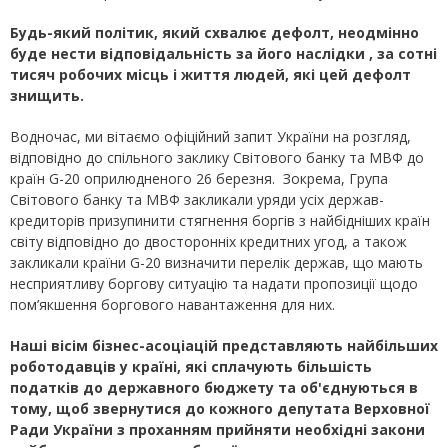
Будь-який політик, який схвалює дефолт, неодмінно
буде нести відповідальність за його наслідки , за сотні
тисяч робочих місць і життя людей, які цей дефолт
знищить.
Водночас, ми вітаємо офіційний запит України на розгляд,
відповідно до спільного заклику Світового банку та МВФ до
країн G-20 оприлюдненого 26 березня. Зокрема, Група
Світового банку та МВФ закликали уряди усіх держав-
кредиторів призупинити стягнення боргів з найбідніших країн
світу відповідно до двосторонніх кредитних угод, а також
закликали країни G-20 визначити перелік держав, що мають
несприятливу боргову ситуацію та надати пропозиції щодо
пом’якшення боргового навантаження для них.
Наші вісім бізнес-асоціацій представляють найбільших
роботодавців у країні, які сплачують більшість
податків до державного бюджету та об'єднуються в
тому, щоб звернутися до кожного депутата Верховної
Ради України з проханням прийняти необхідні закони