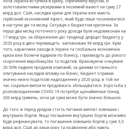
Хоча Україна вступила в кризу, спричинену вірусом, із
золотовалютними резервами в іноземній валюті на суму 27
млрд дол. США, наслідки кризи для України вже мають
серйозний економічний ефект, який буде лише посилюватися
в наступні дні та місяці. Ситуація з бюджетом критична. За
перші два місяці поточного року доходи були недовиконані на
17 млрд грн, за збереження цієї тенденції дефіцит бюджету у
2020 році в двічі перевищить заплановані 96 млрд грн. Крім
того, карантинні заходи в Україні та глобальна економічна
криза вже болюче вдарили по бізнесу, і призведуть до різкого
скорочення виробництва та податків. Враховуючи очікуване
20-50% падіння продажів компаній, за даними останнього
опитування наслідків впливу на бізнес, бюджет отримає
значно нижчі податкові надходження у 2020 році, в той же
час соціальні виплати продовжать збільшуватися. Боротьба з
розповсюдженням COVID-19 потребує щонайменше понад
200 млрд гривень, хоча ця сума може бути значно більшою.
До того ж перед урядом стоїть питання виплат зовнішніх і
внутрішніх боргів. Якщо погашення внутрішніх боргів можливо
буде рефінансувати, то погашення зовнішніх боргів у сумі 3,5
млрд дол. США до кінця року та подвоєння або навіть