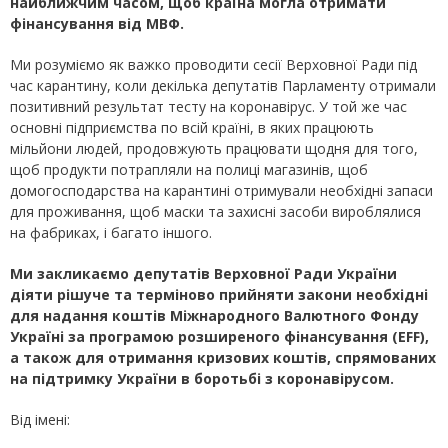
найближчим часом, щоб країна могла отримати
фінансування від МВФ.
Ми розуміємо як важко проводити сесії Верховної Ради під
час карантину, коли декілька депутатів Парламенту отримали
позитивний результат тесту на коронавірус. У той же час
основні підприємства по всій країні, в яких працюють
мільйони людей, продовжують працювати щодня для того,
щоб продукти потрапляли на полиці магазинів, щоб
домогосподарства на карантині отримували необхідні запаси
для проживання, щоб маски та захисні засоби вироблялися
на фабриках, і багато іншого.
Ми закликаємо депутатів Верховної Ради України
діяти рішуче та терміново прийняти закони необхідні
для надання коштів Міжнародного Валютного Фонду
Україні за програмою розширеного фінансування (
EFF
),
а також для отримання кризових коштів, спрямованих
на підтримку України в боротьбі з коронавірусом.
Від імені: