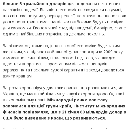
більше 5 трильйонів доларів
для подолання негативних
наслідків пандемії. Більшість економістів сходяться на думці,
що світ вже вступив у період рецесії, не маючи впевненості як
довго вона триватиме і наскільки глибокими будуть наслідки
для економіки. Економічний спад від пандемії, ймовірно, стане
одним з найбільших потрясінь за декілька поколінь.
За різними оцінками падіння світової економіки буде таким
же різким, як під час глобальної фінансової кризи 2009 року,
а можливо і сильнішим, в залежності від того, як швидко
вдасться впоратись із зростанням кількості випадків
зараження та наскільки суворі карантинні заходи доведеться
вжити країнам.
Загроза коронавірусу для таких ринків, що розвиваються, як
Україна, ще масштабніша - як у галузі охорони здоров'я, так і
в економічному плані.
Міжнародні ринки капіталу
закрилися для цієї групи країн, і Інститут міжнародних
фінансів повідомляє, що з 21 січня 80 мільярдів доларів
США було виведено з країн, що розвиваються.