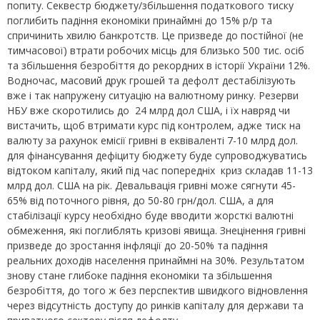
попиту. Секвестр бюджету/збільшення податкового тиску
поглибить падіння економіки принаймні до 15% р/р та
спричинить хвилю банкротств. Це призведе до постійної (не
тимчасової) втрати робочих місць для близько 500 тис. осіб
та збільшення безробіття до рекордних в історії України 12%.
Водночас, масовий друк грошей та дефолт дестабілізують
вже і так напружену ситуацію на валютному ринку. Резерви
НБУ вже скоротились до 24 млрд дол США, і їх навряд чи
вистачить, щоб втримати курс під контролем, адже тиск на
валюту за рахунок емісії гривні в еквіваленті 7-10 млрд дол.
для фінансування дефіциту бюджету буде супроводжуватись
відтоком капіталу, який під час попередніх криз складав 11-13
млрд дол. США на рік. Девальвація гривні може сягнути 45-
65% від поточного рівня, до 50-80 грн/дол. США, а для
стабілізації курсу необхідно буде вводити жорсткі валютні
обмеження, які поглиблять кризові явища. Знецінення гривні
призведе до зростання інфляції до 20-50% та падіння
реальних доходів населення принаймні на 30%. Результатом
знову стане глибоке падіння економіки та збільшення
безробіття, до того ж без перспектив швидкого відновлення
через відсутність доступу до ринків капіталу для держави та