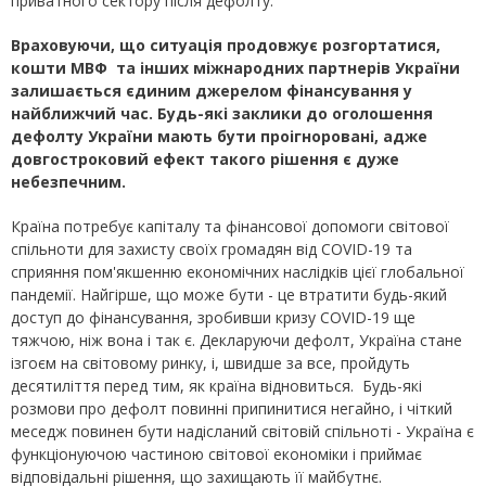
приватного сектору після дефолту.
Враховуючи, що ситуація продовжує розгортатися,
кошти МВФ та інших міжнародних партнерів України
залишається єдиним джерелом фінансування у
найближчий час. Будь-які заклики до оголошення
дефолту України мають бути проігноровані, адже
довгостроковий ефект такого рішення є дуже
небезпечним.
Країна потребує капіталу та фінансової допомоги світової
спільноти для захисту своїх громадян від COVID-19 та
сприяння пом'якшенню економічних наслідків цієї глобальної
пандемії. Найгірше, що може бути - це втратити будь-який
доступ до фінансування, зробивши кризу COVID-19 ще
тяжчою, ніж вона і так є. Декларуючи дефолт, Україна стане
ізгоєм на світовому ринку, і, швидше за все, пройдуть
десятиліття перед тим, як країна відновиться. Будь-які
розмови про дефолт повинні припинитися негайно, і чіткий
меседж повинен бути надісланий світовій спільноті - Україна є
функціонуючою частиною світової економіки і приймає
відповідальні рішення, що захищають її майбутнє.