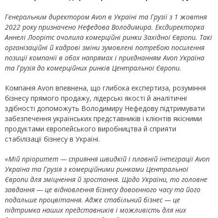
Генеральним директором Avon в Україні та Грузії з 1 жовтня
2022 року призначено Нефедова Володимира. Ексдиректорка
Аннелі Лоорітс очолила комерційні ринки Західної Європи. Такі
організаційні й кадрові зміни зумовлені потребою посилення
позиції компанії в обох напрямах і приєднанням Avon Україна
та Грузія до комерційних ринків Центральної Європи.
Компанія Avon впевнена, що глибока експертиза, розуміння
бізнесу прямого продажу, лідерські якості й аналітичні
здібності допоможуть Володимиру Нефедову підтримувати
забезпечення українських представників і клієнтів якісними
продуктами європейського виробництва й сприяти
стабілізації бізнесу в Україні.
«Мій пріоритет — сприяння швидкій і плавній інтеграції Avon
Україна та Грузія з комерційними ринками Центральної
Європи для зміцнення й зростання. Щодо України, то головне
завдання — це відновлення бізнесу довоєнного часу та його
подальше процвітання. Адже стабільний бізнес — це
підтримка наших представників і можливість для них