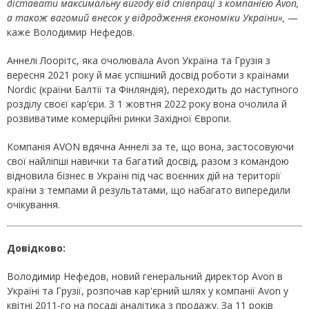
діставати максимальну вигоду від співпраці з компанією Avon,
а також вагомий внесок у відродження економіки України»,
—
каже Володимир Нефедов.
Аннелі Лоорітс, яка очолювала Avon Україна та Грузія з
вересня 2021 року й має успішний досвід роботи з країнами
Nordic (країни Балтії та Фінляндія), переходить до наступного
розділу своєї кар’єри. З 1 жовтня 2022 року вона очолила й
розвиватиме комерційні ринки Західної Європи.
Компанія AVON вдячна Аннелі за те, що вона, застосовуючи
свої найліпші навички та багатий досвід, разом з командою
відновила бізнес в Україні під час воєнних дій на території
країни з темпами й результатами, що набагато випередили
очікування.
Довідково:
Володимир Нефедов, новий генеральний директор Avon в
Україні та Грузії, розпочав кар'єрний шлях у компанії Avon у
квітні 2011-го на посаді аналітика з продажу. За 11 років