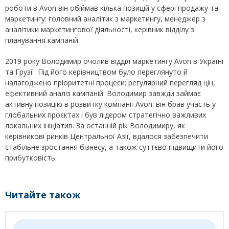
роботи в Avon він обіймав кілька позицій у сфері продажу та
маркетингу: головний аналітик з маркетингу, менеджер з
аналітики маркетингової діяльності, керівник відділу з
планування кампаній.
2019 року Володимир очолив відділ маркетингу Avon в Україні
та Грузії. Під його керівництвом було переглянуто й
налагоджено пріоритетні процеси: регулярний перегляд цін,
ефективний аналіз кампаній. Володимир завжди займає
активну позицію в розвитку компанії Avon: він брав участь у
глобальних проєктах і був лідером стратегічно важливих
локальних ініціатив. За останній рік Володимиру, як
керівникові ринків Центральної Азії, вдалося забезпечити
стабільне зростання бізнесу, а також суттєво підвищити його
прибутковість.
Читайте також