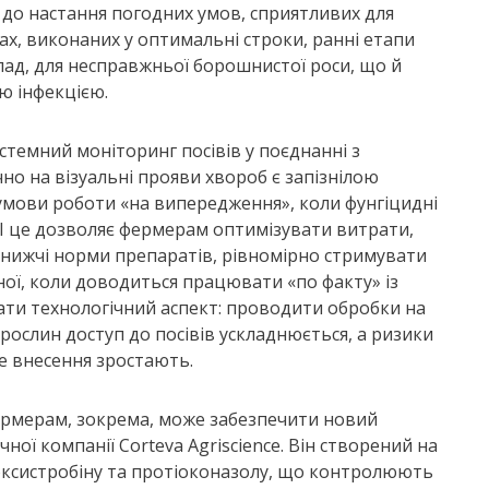
 до настання погодних умов, сприятливих для
ах, виконаних у оптимальні строки, ранні етапи
ад, для несправжньої борошнистої роси, що й
ю інфекцією.
стемний моніторинг посівів у поєднанні з
но на візуальні прояви хвороб є запізнілою
мови роботи «на випередження», коли фунгіцидні
 І це дозволяє фермерам оптимізувати витрати,
нижчі норми препаратів, рівномірно стримувати
ної, коли доводиться працювати «по факту» із
ти технологічний аспект: проводити обробки на
 рослин доступ до посівів ускладнюється, а ризики
е внесення зростають.
ермерам, зокрема, може забезпечити новий
ої компанії Corteva Agriscience. Він створений на
оксистробіну та протіоконазолу, що контролюють