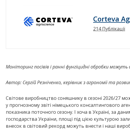
Corteva Ag
214 Публікації
Моніторинг посівів і ранні фунгіцидні обробки можут
Автор: Сергій Резніченко, керівник з агрономії та роз
Світове виробництво соняшнику в сезоні 2026/27 мож
у прогнозному звіті німецького консалтингового аген
показника поточного сезону. І хоча в Україні, за дан
господарства України, площі під цією культурою зали
внесок в світовий рекорд можуть внести і наші вироб