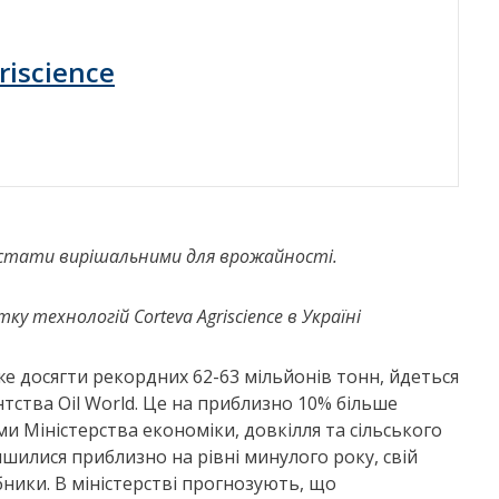
riscience
ь стати вирішальними для врожайності.
витку технологій
Corteva
Agriscience
в Україні
е досягти рекордних 62-63 мільйонів тонн, йдеться
тства Oil World. Це на приблизно 10% більше
ими Міністерства економіки, довкілля та сільського
шилися приблизно на рівні минулого року, свій
ники. В міністерстві прогнозують, що