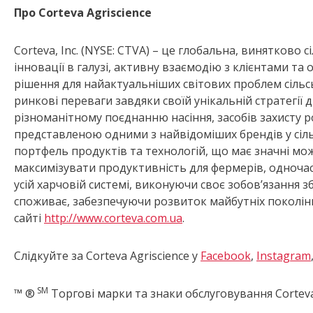
П
ро Corteva Agriscience
Corteva, Inc. (NYSE: CTVA) – це глобальна, винятково 
інновації в галузі, активну взаємодію з клієнтами т
рішення для найактуальніших світових проблем сільсь
ринкові переваги завдяки своїй унікальній стратегії 
різноманітному поєднанню насіння, засобів захисту р
представленою одними з найвідоміших брендів у сіль
портфель продуктів та технологій, що має значні мо
максимізувати продуктивність для фермерів, одноч
усій харчовій системі, виконуючи своє зобов’язання зб
споживає, забезпечуючи розвиток майбутніх поколін
сайті
http://www.corteva.com.ua
.
Слідкуйте за Corteva Agriscience у
Facebook
,
Instagram
SM
™ ®
Торгові марки та знаки обслуговування Corteva 