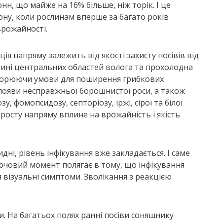
, що майже на 16% більше, ніж торік. І це
ну, коли рослинам вперше за багато років
врожайності.
ія напряму залежить від якості захисту посівів від
тині центральних областей волога та прохолодна
творюючи умови для поширення грибкових
появи несправжньої борошнистої роси, а також
 фомопсидозу, септоріозу, іржі, сірої та білої
 росту напряму вплине на врожайність і якість
і, рівень інфікування вже закладається. І саме
ючовий момент полягає в тому, що інфікування
я візуальні симптоми. Зволікання з реакцією
и. На багатьох полях ранні посіви соняшнику