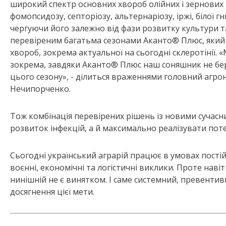
широкий спектр основних хвороб олійних і зернових 
фомопсидозу, септоріозу, альтернаріозу, іржі, білої 
чергуючи його залежно від фази розвитку культури т
перевіреним багатьма сезонами Аканто® Плюс, який
хвороб, зокрема актуальної на сьогодні склеротінії.
зокрема, завдяки Аканто® Плюс наш соняшник не беру
цього сезону», - ділиться враженнями головний агр
Нечипорченко.
Тож комбінація перевірених рішень із новими сучас
розвиток інфекцій, а й максимально реалізувати поте
Сьогодні український аграрій працює в умовах постій
воєнні, економічні та логістичні виклики. Проте навіт
нинішній не є винятком. І саме системний, превенти
досягнення цієї мети.