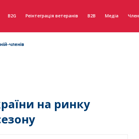
B2G
Реінтеграція ветеранів
B2B
Медіа
Член
ній-членів
країни на ринку
сезону