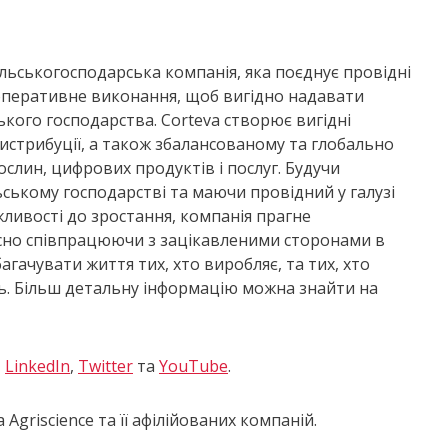
сільськогосподарська компанія, яка поєднує провідні
а оперативне виконання, щоб вигідно надавати
кого господарства. Corteva створює вигідні
дистрибуції, а також збалансованому та глобально
ослин, цифрових продуктів і послуг. Будучи
ському господарстві та маючи провідний у галузі
жливості до зростання, компанія прагне
асно співпрацюючи з зацікавленими сторонами в
агачувати життя тих, хто виробляє, та тих, хто
ь. Більш детальну інформацію можна знайти на
,
LinkedIn
,
Twitter
та
YouTube
.
Agriscience та її афілійованих компаній.