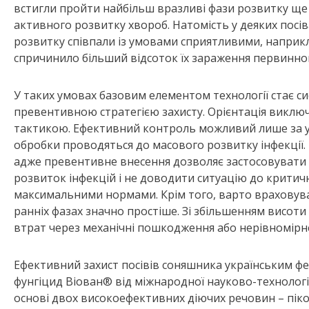
встигли пройти найбільш вразливі фази розвитку ще
активного розвитку хвороб. Натомість у деяких посів
розвитку співпали із умовами сприятливими, наприкл
спричинило більший відсоток їх зараження первинно
У таких умовах базовим елементом технології стає си
превентивною стратегією захисту. Орієнтація виключ
тактикою. Ефективний контроль можливий лише за у
обробки проводяться до масового розвитку інфекції.
адже превентивне внесення дозволяє застосовувати 
розвиток інфекцій і не доводити ситуацію до критич
максимальними нормами. Крім того, варто враховува
ранніх фазах значно простіше. Зі збільшенням висоти
втрат через механічні пошкодження або нерівномірн
Ефективний захист посівів соняшника українським ф
фунгіцид Віован® від міжнародної науково-технологічн
основі двох високоефективних діючих речовин – пік