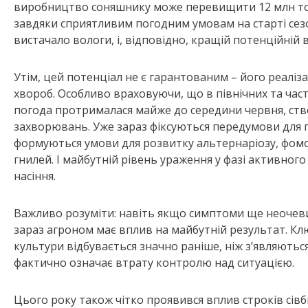
виробництво соняшнику може перевищити 12 млн тонн
завдяки сприятливим погодним умовам на старті сезо
вистачало вологи, і, відповідно, кращій потенційній 
Утім, цей потенціал не є гарантованим – його реалізац
хвороб. Особливо враховуючи, що в північних та час
погода протрималася майже до середини червня, с
захворювань. Уже зараз фіксуються передумови для 
формуються умови для розвитку альтернаріозу, фомозу,
гнилей. І майбутній рівень ураження у фазі активного
насіння.
Важливо розуміти: навіть якщо симптоми ще неочевидн
зараз агроном має вплив на майбутній результат. Кл
культури відбувається значно раніше, ніж з’являютьс
фактично означає втрату контролю над ситуацією.
Цього року також чітко проявився вплив строків сівб