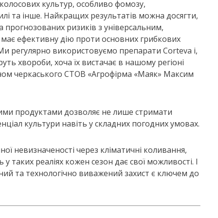
колосових культур, особливо фомозу,
гнилі та інше. Найкращих результатів можна досягти,
а прогнозованих ризиків з універсальним,
 має ефективну дію проти основних грибкових
 «Ми регулярно використовуємо препарати Corteva і,
ть хвороби, хоча їх вистачає в нашому регіоні
оном черкаського СТОВ «Агрофірма «Маяк» Максим
ними продуктами дозволяє не лише стримати
нціал культури навіть у складних погодних умовах.
ної невизначеності через кліматичні коливання,
ь у таких реаліях кожен сезон дає свої можливості. І
вний та технологічно виважений захист є ключем до