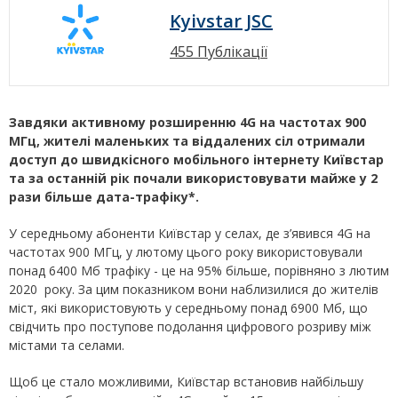
Kyivstar JSC
455 Публікації
Завдяки активному розширенню 4
G
на частотах 900
МГц, жителі маленьких та віддалених сіл отримали
доступ до швидкісного мобільного інтернету
Київстар
та за останній рік почали використовувати майже у 2
рази більше дата-трафіку*.
У середньому абоненти Київстар у селах, де з’явився 4G на
частотах 900 МГц, у лютому цього року використовували
понад 6400 Мб трафіку - це на 95% більше, порівняно з лютим
2020 року. За цим показником вони наблизилися до жителів
міст, які використовують у середньому понад 6900 Мб, що
свідчить про поступове подолання цифрового розриву між
містами та селами.
Щоб це стало можливими, Київстар встановив найбільшу