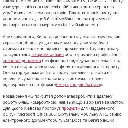
кількість базових станцій з 4G – майже 15 тисяч – та інвестує
у модернізацію своєї мережі найбільше коштів серед всіх
українських телеком операторів. Також компанія виступила
донором частот, щоб й інші мобільні оператори могли
розширювати свою мережу у сільській місцевості.
Але окрім цього, Київстар розвиває цілу екосистему онлайн-
сервісів, щоб доступ до важливих послуг можна було
отримати незалежно від місця проживання. Це, наприклад,
консультації з
лікарями онлайн
або отримання професійної
правової допомоги
без фізичного відвідування спеціалістів,
лише з використанням смартфону та мобільного інтернету.
Оператор допомагає й старшому поколінню освоїти всі
переваги сучасних технологій у серії безкоштовних
відеоуроків на платформі «
Смартфон для батьків
».
Розширення 4G-покриття допомагає зробити віддалену
роботу більш комфортною, навіть якщо ви живете за містом.
Для цього Київстар пропонує
продукти
для «віддаленого
офісу»: Microsoft Office 365, Віртуальну мобільну АТС, сервіс
електронного документообігу Star.Docs та багато інших.