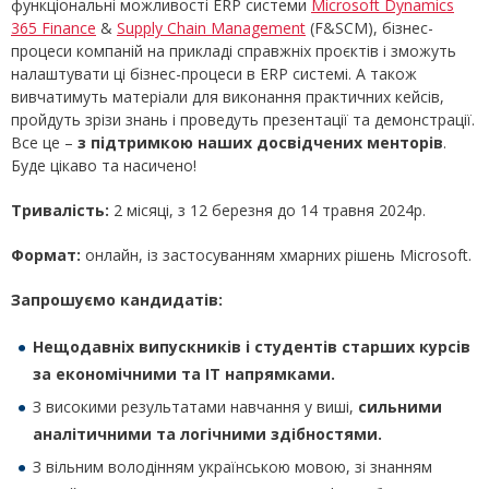
функціональні можливості ERP системи
Microsoft Dynamics
365 Finance
&
Supply Chain Management
(F&SCM), бізнес-
процеси компаній на прикладі справжніх проєктів і зможуть
налаштувати ці бізнес-процеси в ERP системі. А також
вивчатимуть матеріали для виконання практичних кейсів,
пройдуть зрізи знань і проведуть презентації та демонстрації.
Все це –
з підтримкою наших досвідчених менторів
.
Буде цікаво та насичено!
Тривалість:
2 місяці, з 12 березня до 14 травня 2024р.
Формат:
онлайн, із застосуванням хмарних рішень Microsoft.
Запрошуємо кандидатів:
Нещодавніх випускників
і студентів старших курсів
за економічними та ІТ напрямками.
З високими результатами навчання у виші,
сильними
аналітичними та логічними здібностями.
З вільним володінням українською мовою, зі знанням