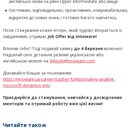
англійської мови на рівні Upper-Intermediate або вище.
Системних, відповідальних, проактивних, комунікабельних,
відкритих до нових знань і готових багато навчатись.
Після стажування кожен інтерн, який чудово впорається із
завданнями, отримає
Job
Offer
від
Innoware
!
Впізнав себе? Тоді подавай заявку
до 4 березня
включно!
Надсилай своє детальне резюме українською або
англійською мовою на
IWwork@innoware.com
.
Дізнавайся більше за посиланням:
https://innoware.ua/career/stazher-funktsionalnyy-analityk-
microsoft-dynamics-erp/
.
Приєднуйся до стажування, навчайся у досвідчених
менторів та отримай роботу вже цієї весни!
Читайте також