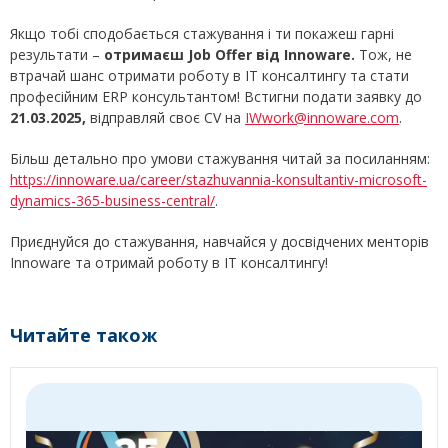
Якщо тобі сподобається стажування і ти покажеш гарні
результати –
отримаєш Job Offer від Innoware.
Тож, не
втрачай шанс отримати роботу в IT консалтингу та стати
професійним ERP консультантом! Встигни подати заявку до
21.03.2025,
відправляй своє CV на
IWwork@innoware.com
.
Більш детально про умови стажування читай за посиланням:
https://innoware.ua/career/stazhuvannia-konsultantiv-microsoft-
dynamics-365-business-central/
.
Приєднуйся до стажування, навчайся у досвідчених менторів
Innoware та отримай роботу в IT консалтингу!
Читайте також