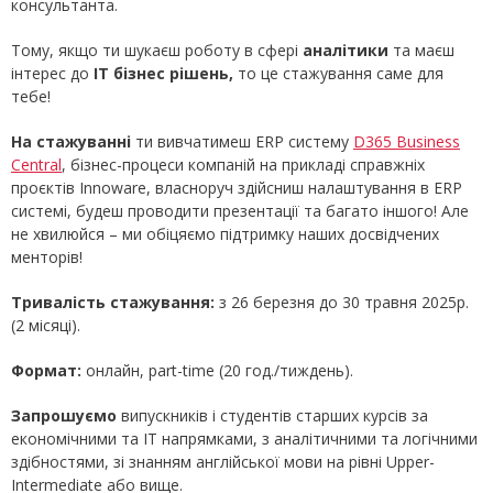
консультанта.
Тому, якщо ти шукаєш роботу в сфері
аналітики
та маєш
інтерес до
ІТ бізнес рішень,
то це стажування саме для
тебе!
На стажуванні
ти вивчатимеш ERP систему
D365 Business
Central
, бізнес-процеси компаній на прикладі справжніх
проєктів Innoware, власноруч здійсниш налаштування в ERP
системі, будеш проводити презентації та багато іншого! Але
не хвилюйся – ми обіцяємо підтримку наших досвідчених
менторів!
Тривалість стажування:
з 26 березня до 30 травня 2025р.
(2 місяці).
Формат:
онлайн, part-time (20 год./тиждень).
Запрошуємо
випускників і студентів старших курсів за
економічними та ІТ напрямками, з аналітичними та логічними
здібностями, зі знанням англійської мови на рівні Upper-
Intermediate або вище.