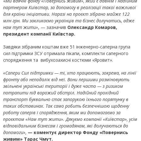
«
Ми вдячні фонду «Повернись живим», який є давнім і надійним
партнером Київстар, за допомогу в реалізації такої важливої
для країни ініціативи. Наразі на проєкт зібрано майже 122
млн грн. Ми закликаємо українців та бізнес долучатись, адже
нам тут жити»
, — зазначив
Олександр Комаров,
президент компанії Київстар.
Завдяки зібраним коштам вже 51 інженерно-саперна група
сил підтримки ЗСУ отримала пікапи, комплекти саперного
спорядження та вибухозахисні костюми «Яровит».
«Сапери Сил підтримки — ті, хто працюють, зокрема, на лінії
фронту або неподалік від неї. Вони першими розміновують
звільнені українські території і дуже часто — з ризиком
потрапити під ворожий обстріл. Надійний прохідний
транспорт буквально стає запорукою їхнього порятунку в
таких обставинах. Так само робить безпечнішою щоденну
роботу саперів і спорядження, яким ми допомагаємо за
проєктом «Нам тут жити». Дякуємо компанії «Київстар», усім
відповідальним бізнесам і громадянам, які долучаються до
допомоги»,
— коментує директор Фонду «Повернись
живим» Тарас Чмут.