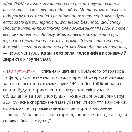
«Для VEON і Kyivstar відновлення та реконструкція України
розпочалися вже з першого дня війни. Ми пишаємося тим, що
підтримуємо кампанію з розмінювання території, яка є дуже
важливою гуманітарною ініціативою для того, щоб знову
зробити Україну придатною для проживання мільйонів людей,
які повертаються додому. Маю за честь повідомити про
черговий благодійний внесок у розмірі 10 мільйонів гривень,
для забезпечення команд саперів засобами для розмінювання»,
— прокоментував
Каан Терзіоглу,
головний виконавчий
директор групи VEON.
«
Нам тут жити
» — спільна ініціатива мобільного оператора
та фонду компетентної допомоги армії «Повернись живим»
за партнерської підтримки групи 1+1 media. 100% зібраних
коштів будуть спрямованні на закупівлю екіпірування,
обладнання та транспорту для 146 інженерно-саперних груп
ЗСУ. Сучасне спорядження має убезпечити життя захисників,
які займаються розмінуванням і прискорити звільнення
території України та її акваторій від небезпечного для людей
спадку війни та окупації.