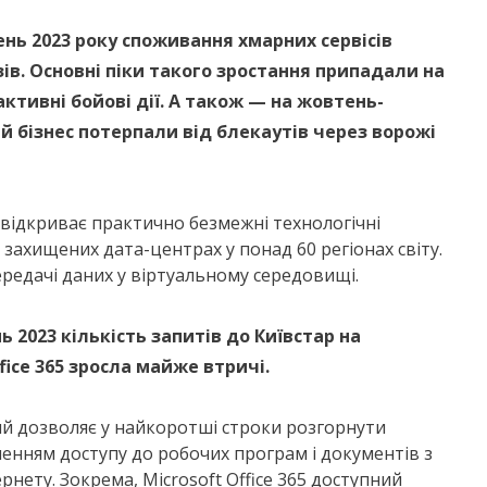
ень 2023 року споживання хмарних сервісів
азів. Основні піки такого зростання припадали на
активні бойові дії. А також — на жовтень-
ий бізнес потерпали від блекаутів через ворожі
а відкриває практично безмежні технологічні
захищених дата-центрах у понад 60 регіонах світу.
редачі даних у віртуальному середовищі.
ь 2023 кількість запитів до Київстар на
ice 365 зросла майже втричі.
кий дозволяє у найкоротші строки розгорнути
еченням доступу до робочих програм і документів з
рнету. Зокрема, Microsoft Office 365 доступний