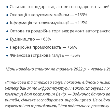
Сільське господарство, лісове господарство та ри
Операції з нерухомим майном — +133%
Інформація та телекомунікації — +115%
Оптова та роздрібна торгівля; ремонт автотрансп
Будівництво — +63%
Переробна промисловість — +56%
Фінансова і страхова галузь — +55%
*Дані наведено станом на травень 2022 р. – червень 20
«Фінансова та страхова галузі показали відносно низь
безпеку даних та інфраструктури і використовували ї
коментує дані Костянтин Вечір. — Водночас бачимо вел
ритейл, сільське господарство, виробництво. Це свідчи
гнучкості та трансформації для подальшого розвитку 