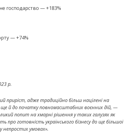
бне господарство — +183%
орту — +74%
23 р.
кий приріст, адже традиційно більш націлені на
х ще й до початку повномасштабних воєнних дій, —
икий попит на хмарні рішення у таких галузях як
ть про готовність українського бізнесу до ще більшої
у непростих умовах».