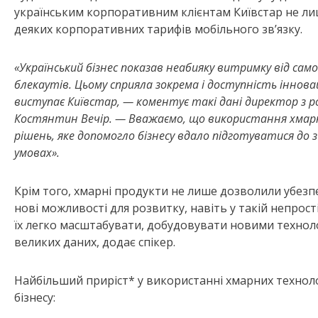
українським корпоративним клієнтам Київстар не ли
деяких корпоративних тарифів мобільного зв’язку.
«Український бізнес показав неабияку витримку від сам
блекаутів. Цьому сприяла зокрема і доступність іннов
виступає Київстар, — коментує такі дані директор з р
Костянтин Вечір. — Вважаємо, що використання хмарн
рішень, яке допомогло бізнесу вдало підготуватися до
умовах».
Крім того, хмарні продукти не лише дозволили убезп
нові можливості для розвитку, навіть у такій непрост
їх легко масштабувати, добудовувати новими технол
великих даних, додає спікер.
Найбільший приріст* у використанні хмарних технолог
бізнесу: