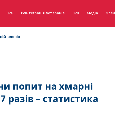
B2G
Реінтеграція ветеранів
B2B
Медіа
Член
ній-членів
ни попит на хмарні
7 разів – статистика