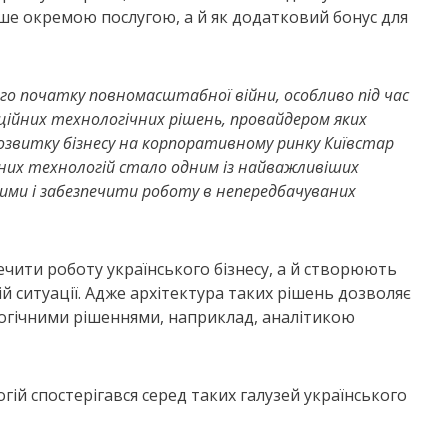
ше окремою послугою, а й як додатковий бонус для
ого початку повномасштабної війни, особливо під час
аційних технологічних рішень, провайдером яких
озвитку бізнесу на корпоративному ринку Київстар
их технологій стало одним із найважливіших
 зими і забезпечити роботу в непередбачуваних
ечити роботу українського бізнесу, а й створюють
ій ситуації. Адже архітектура таких рішень дозволяє
огічними рішеннями, наприклад, аналітикою
ій спостерігався серед таких галузей українського