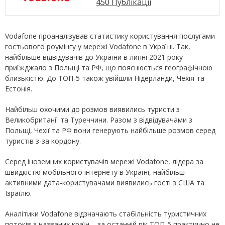
450 Публікації
Vodafone проаналізував статистику користування послугами
гостьового роумінгу у мережі Vodafone в Україні. Так,
найбільше відвідувачів до України в липні 2021 року
приїжджало з Польщі та РФ, що пояснюється географічною
близькістю. До ТОП-5 також увійшли Нідерланди, Чехія та
Естонія.
Найбільш охочими до розмов виявились туристи з
Великобританії та Туреччини. Разом з відвідувачами з
Польщі, Чехії та РФ вони генерують найбільше розмов серед
туристів з-за кордону.
Серед іноземних користувачів мережі Vodafone, лідера за
швидкістю мобільного інтернету в Україні, найбільш
активними дата-користувачами виявились гості з США та
Ізраїлю.
Аналітики Vodafone відзначають стабільність туристичних
потоків з названих країн – за останній рік ТОП-5 практично не