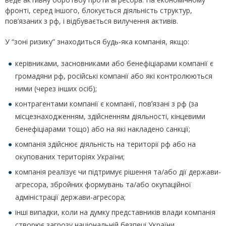
фронті, серед іншого, блокується діяльність структур,
пов’язаних з рф, і відбувається вилучення активів.
У “зоні ризику” знаходиться будь-яка компанія, якщо:
керівниками, засновниками або бенефіціарами компанії є
громадяни рф, російські компанії або які контролюються
ними (через інших осіб);
контрагентами компанії є компанії, повʼязані з рф (за
місцезнаходженням, здійсненням діяльності, кінцевими
бенефіціарами тощо) або на які накладено санкції;
компанія здійснює діяльність на території рф або на
окупованих територіях України;
компанія реалізує чи підтримує рішення та/або дії держави-
агресора, збройних формувань та/або окупаційної
адміністрації держави-агресора;
інші випадки, коли на думку представників влади компанія
створює загрозу національній безпеці України.