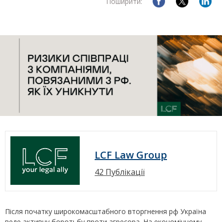
Поширити:
LCF Law Group
42 Публікації
Після початку широкомасштабного вторгнення рф Україна
веде активну боротьбу проти агресора. На економічному