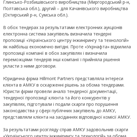
Глинсько-Розбишівського виробництва (Миргородський р-н,
Полтавська обл.), другий – для Качанівського виробництва
(Охтирський р-н, Сумська обл.).
В обох тендерах за результатами електронних аукціонів
електронна система закупівель визначила тендерні
пропозиції «Українського центру інжинірингу та технологій»
як найбільш економічно вигідні. Проте «Укрнафта» відхилила
пропозиції компанії в обох закупівлях і визначила
переможцями тендерів інші компанії і прийняла рішення
укласти з ними договори.
Юридична фірма Hillmont Partners представляла інтереси
клієнта в АМКУ в оскарженні рішень за обома тендерами.
Юристи фірми провели аналіз тендерної документації,
тендерної пропозиції клієнта та його конкурентів у
закупівлях, підготували і подали скарги про порушення
законодавства у сфері публічних закупівель до АМКУ,
представляли клієнта на засіданнях відповідної комісії АМКУ.
За результатами розгляду справ АМКУ задовольнив скарги
«Українського центру інжинірингу та технологій» за обома