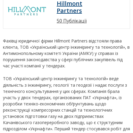
Hillmont
Partners
50 Публікації
Фахівці юридичної фірми Hillmont Partners відстояли права
клієнта, ТОВ «Український центр інжинірингу та технологій», в
Антимонопольному комітеті України (АМКУ) у справах із
порушення законодавства у сфері публічних закупівель під
час участі компанії у тендерах.
ТОВ «Український центр інжинірингу та технологій» веде
діяльність з інжинірингу, геології та геодезії і надає послуги з
технічного консультування у цих сферах. Компанія брала
участь у двох тендерах, організованих ПАТ «Укрнафта», із
розробки техніко-економічних обґрунтувань щодо
реконструкції компресорних станцій та технологічних
установок підготовки газу на двох підприємствах
Качанівського газопереробного заводу, що є структурним
підрозділом «Укрнафти». Перший тендер стосувався робіт для