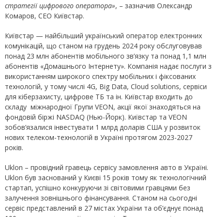
стратегії цифрового оператора»
, – зазначив Олександр
Комаров, СЕО Київстар.
Київстар — найбільший український оператор електронних
комунікацій, що станом на грудень 2024 року обслуговував
понад 23 млн абонентів мобільного зв’язку та понад 1,1 млн
абонентів «Домашнього Інтернету». Компанія надає послуги з
використанням широкого спектру мобільних і фіксованих
технологій, у тому числі 4G, Big Data, Cloud solutions, сервіси
для кіберзахисту, цифрове ТБ та ін. Київстар входить до
складу міжнародної Групи VEON, акції якої знаходяться на
фондовій біржі NASDAQ (Нью-Йорк). Київстар та VEON
зобов’язалися інвестувати 1 млрд доларів США у розвиток
нових телеком-технологій в Україні протягом 2023-2027
років.
Uklon – провідний гравець сервісу замовлення авто в Україні.
Uklon був заснований у Києві 15 років тому як технологічний
стартап, успішно конкуруючи зі світовими гравцями без
залучення зовнішнього фінансування. Станом на сьогодні
сервіс представлений в 27 містах України та об’єднує понад