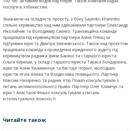
100 тис. активних водіїв-партнерів. Також компанія надає
послуги в Узбекистані.
Зважаючи на складність проєкту, з боку Sayenko Kharenko
спільне керівництво над ним здійснювали партнери Олександр
Ніколайчик та Володимир Саєнко. Транзакційна команда
працювала під керівництвом партнера Аліни Плющ за
підтримки юриста Дмитра Заячківського. Також над проєктом
працювала команда з проведення юридичного аудиту під
керівництвом радника Ірини Бакіної та старшого юриста
Ольги Кирюши, у складі старшого юриста Тараса Бондаренка,
юристів Аліни Килименчук та Вікторії Чорної, молодших
юристів Агіла Алієва та Владислава Новицького. Партнер
Максим Назаренко та радник Ігор Помаз консультували з
питань антимонопольного права. Партнер Олег Климчук та
юрист Анастасія Фінько консультували з питань
інтелектуальної власності.
Читайте також