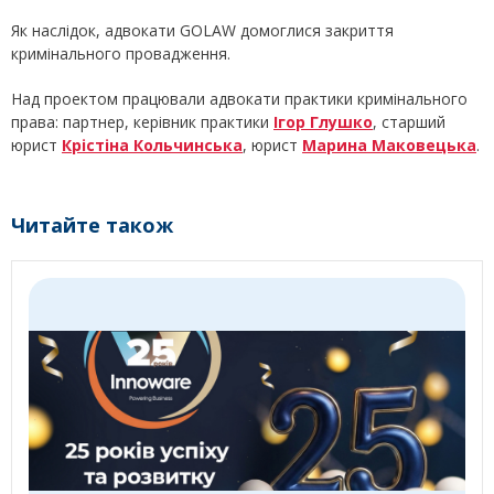
Як наслідок, адвокати GOLAW домоглися закриття
кримінального провадження.
Над проектом працювали адвокати практики кримінального
права: партнер, керівник практики
Ігор Глушко
, старший
юрист
Крістіна Кольчинська
, юрист
Марина Маковецька
.
Читайте також