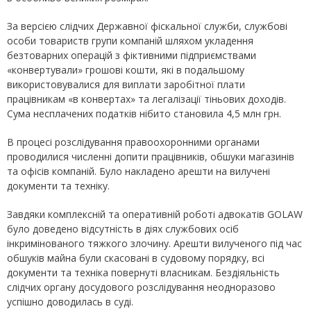
За версією слідчих Державної фіскальної служби, службові
особи товариств групи компаній шляхом укладення
безтоварних операцій з фіктивними підприємствами
«конвертували» грошові кошти, які в подальшому
використовувалися для виплати заробітної плати
працівникам «в конвертах» та легалізації тіньових доходів.
Сума несплачених податків нібито становила 4,5 млн грн.
В процесі розслідування правоохоронними органами
проводилися численні допити працівників, обшуки магазинів
та офісів компаній. Було накладено арешти на вилучені
документи та техніку.
Завдяки комплексній та оперативній роботі адвокатів GOLAW
було доведено відсутність в діях службових осіб
інкримінованого тяжкого злочину. Арешти вилученого під час
обшуків майна були скасовані в судовому порядку, всі
документи та техніка повернуті власникам. Бездіяльність
слідчих органу досудового розслідування неодноразово
успішно доводилась в суді.