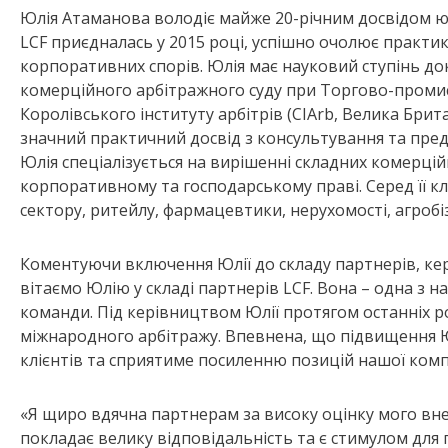
Юлія Атаманова володіє майже 20-річним досвідом 
LCF приєдналась у 2015 році, успішно очолює практи
корпоративних спорів. Юлія має науковий ступінь д
комерційного арбітражного суду при Торгово-промис
Королівського інституту арбітрів (CIArb, Велика Брит
значний практичний досвід з консультування та предс
Юлія спеціалізується на вирішенні складних комерці
корпоративному та господарському праві. Серед її кл
сектору, ритейлу, фармацевтики, нерухомості, агробіз
Коментуючи включення Юлії до складу партнерів, ке
вітаємо Юлію у складі партнерів LCF. Вона – одна з 
команди. Під керівництвом Юлії протягом останніх 
міжнародного арбітражу. Впевнена, що підвищення Ю
клієнтів та сприятиме посиленню позицій нашої комп
«Я щиро вдячна партнерам за високу оцінку мого вне
покладає велику відповідальність та є стимулом для