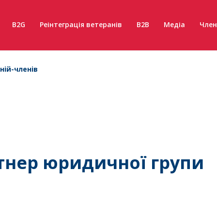
B2G
Реінтеграція ветеранів
B2B
Медіа
Член
ній-членів
тнер юридичної групи