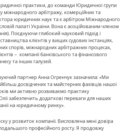
юридичної практики, до команди Юридичної групи
ку міжнародного арбітражу, комерційних та
октора юридичних наук та є арбітром Міжнародного
ловій палаті України. Вона є асоційованим членом
анія). Поєднуючи глибокий науковий підхід і
тавництва клієнтів у вищих судових інстанціях,
йних спорів, міжнародних арбітражних процесах,
ієнтів – компанії банківського та фінансового
несу та інших галузей.
руючий партнер Анна Огренчук зазначила: «Ми
найбільш досвідчених та майстерних фахівців нашої
років ми активно розвиваємо практику
лії забезпечить додаткові переваги для наших
анії на юридичному ринку».
ску у розвиток компанії. Висловлена мені довіра
 подальшого професійного росту. Я продовжу