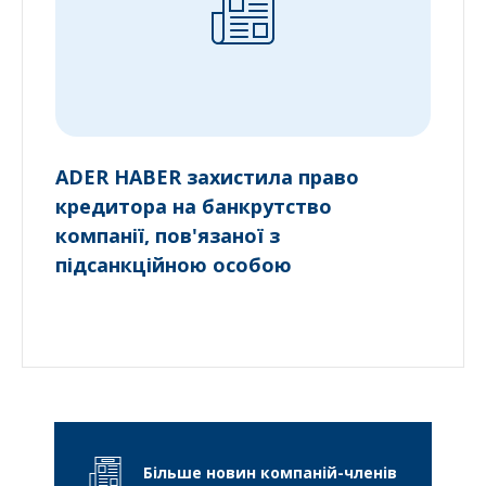
ADER HABER захистила право
кредитора на банкрутство
компанії, пов'язаної з
підсанкційною особою
Більше новин компаній-членів