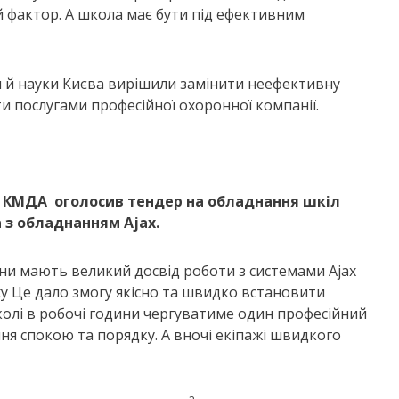
фактор. А школа має бути під ефективним
и й науки Києва вирішили замінити неефективну
 послугами професійної охоронної компанії.
и КМДА
оголосив тендер на обладнання шкіл
 з обладнанням Ajax.
они мають великий досвід роботи з системами Ajax
у Це дало змогу якісно та швидко встановити
колі в робочі години чергуватиме один професійний
я спокою та порядку. А вночі екіпажі швидкого