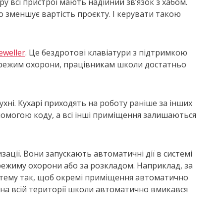
 всі пристрої мають надійний зв’язок з хабом.
зменшує вартість проєкту. І керувати такою
eweller
. Це бездротові клавіатури з підтримкою
 режим охорони, працівникам школи достатньо
хні. Кухарі приходять на роботу раніше за інших
помогою коду, а всі інші приміщення залишаються
ації. Вони запускають автоматичні дії в системі
у режиму охорони або за розкладом. Наприклад, за
стему так, щоб окремі приміщення автоматично
на всій території школи автоматично вмикався