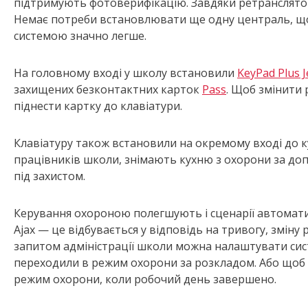
підтримують фотоверифікацію. Завдяки ретранслятору
Немає потреби встановлювати ще одну централь, що 
системою значно легше.
На головному вході у школу встановили
KeyPad Plus J
захищених безконтактних карток
Pass
. Щоб змінити
піднести картку до клавіатури.
Клавіатуру також встановили на окремому вході до ку
працівників школи, знімають кухню з охорони за до
під захистом.
Керування охороною полегшують і сценарії автоматиз
Ajax — це відбувається у відповідь на тривогу, змін
запитом адміністрації школи можна налаштувати си
переходили в режим охорони за розкладом. Або щоб 
режим охорони, коли робочий день завершено.