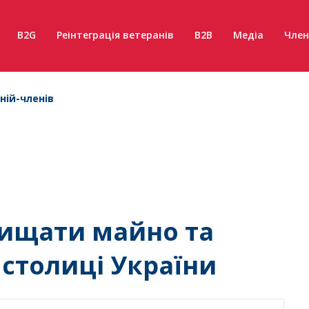
B2G
Реінтеграція ветеранів
B2B
Медіа
Член
ній-членів
хищати майно та
 столиці України