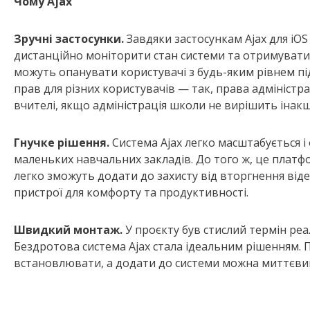
Чому Ajax
Зручні застосунки.
Завдяки застосункам Ajax для iOS
дистанційно моніторити стан системи та отримувати
можуть опанувати користувачі з будь-яким рівнем підг
прав для різних користувачів — так, права адмініст
вчителі, якщо адміністрація школи не вирішить інакш
Гнучке рішення.
Система Ajax легко масштабується і
маленьких навчальних закладів. До того ж, це платф
легко зможуть додати до захисту від вторгнення від
пристрої для комфорту та продуктивності.
Швидкий монтаж.
У проєкту був стислий термін реа
Бездротова система Ajax стала ідеальним рішенням. П
встановлювати, а додати до системи можна миттєви