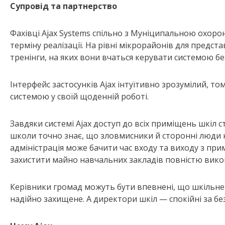
Супровід та партнерство
Фахівці Ajax Systems спільно з Муніципальною охор
терміну реалізації. На рівні мікрорайонів для предс
тренінги, на яких вони вчаться керувати системою бе
Інтерфейс застосунків Ajax інтуїтивно зрозумілий, том
системою у своїй щоденній роботі.
Завдяки системі Ajax доступ до всіх приміщень шкіл 
школи точно знає, що зловмисники й сторонні люди н
адміністрація може бачити час входу та виходу з при
захистити майно навчальних закладів повністю вико
Керівники громад можуть бути впевнені, що шкільне 
надійно захищене. А директори шкіл — спокійні за без