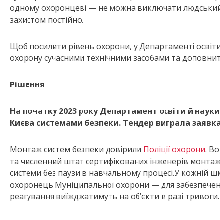
одному охоронцеві — не можна виключати людський 
захистом постійно.
Щоб посилити рівень охорони, у Департаменті освіт
охорону сучасними технічними засобами та доповнити
Р
ішення
На початку 2023 року
Департамент освіти й наук
Києва системами безпеки. Тендер виграла заявка
Монтаж систем безпеки довірили
Поліції охорони
. В
та численний штат сертифікованих інженерів монтаж
системи без паузи в навчальному процесі.У кожній ш
охоронець Муніципальної охорони — для забезпеченн
реагування виїжджатимуть на обʼєкти в разі тривоги.