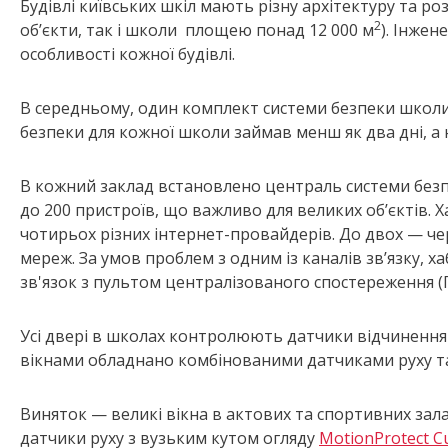
Будівлі київських шкіл мають різну архітектуру та ро
2
об’єкти, так і школи площею понад 12 000 м
). Інже
особливості кожної будівлі.
В середньому, один комплект системи безпеки школи 
безпеки для кожної школи займав менш як два дні, а
В кожний заклад встановлено централь системи без
до 200 пристроїв, що важливо для великих обʼєктів. Х
чотирьох різних інтернет-провайдерів. До двох — чер
мереж. За умов проблем з одним із каналів звʼязку, 
зв'язок з пультом централізованого спостереження 
Усі двері в школах контролюють датчики відчиненн
вікнами обладнано комбінованими датчиками руху т
Виняток — великі вікна в актових та спортивних зала
датчики руху з вузьким кутом огляду
MotionProtect Cu