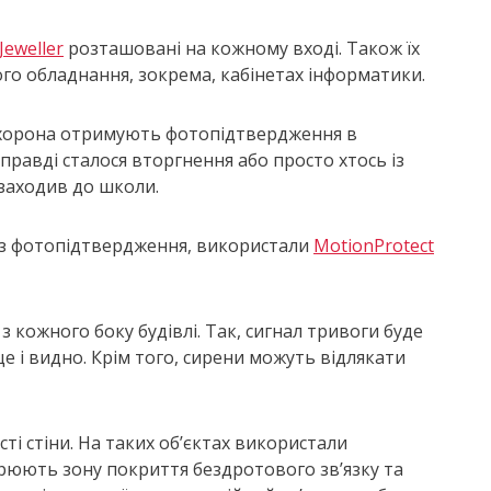
eweller
розташовані на кожному вході. Також їх
го обладнання, зокрема, кабінетах інформатики.
 охорона отримують фотопідтвердження в
справді сталося вторгнення або просто хтось із
заходив до школи.
ез фотопідтвердження, використали
MotionProtect
 кожного боку будівлі. Так, сигнал тривоги буде
ще і видно. Крім того, сирени можуть відлякати
ті стіни. На таких об’єктах використали
рюють зону покриття бездротового зв’язку та