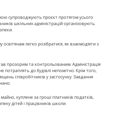
оною супроводжують проєкт протягом усього
тавників шкільних адміністрацій організовують
зпеки.
у освітянам легко розібратися, як взаємодіяти з
став прозорим та контрольованим. Адміністрація
е потраплять до будівлі непомітно. Крім того,
міщень співробітників у застосунку. Завдання
нано.
майно, куплене за гроші платників податків,
пеку дітей і працівників школи.