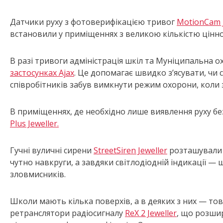
Датчики руху з фотоверифікацією тривог
MotionCam J
встановили у приміщеннях з великою кількістю цінно
В разі тривоги адміністрація шкіл та Муніципальна
застосунках Ajax
. Це допомагає швидко зʼясувати, чи 
співробітників забув вимкнути режим охорони, коли 
В приміщеннях, де необхідно лише виявлення руху б
Plus Jeweller.
Гучні вуличні сирени
StreetSiren Jeweller
розташували з
чутно навкруги, а завдяки світлодіодній індикації — 
зловмисників.
Школи мають кілька поверхів, а в деяких з них — товс
ретранслятори радіосигналу
ReX 2
Jeweller
, що розши