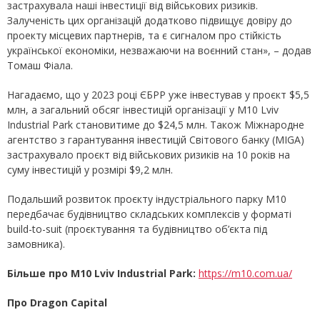
застрахувала наші інвестиції від військових ризиків.
Залученість цих організацій додатково підвищує довіру до
проекту місцевих партнерів, та є сигналом про стійкість
української економіки, незважаючи на воєнний стан», – додав
Томаш Фіала.
Нагадаємо, що у 2023 році ЄБРР уже інвестував у проєкт $5,5
млн, а загальний обсяг інвестицій організації у M10 Lviv
Industrial Park становитиме до $24,5 млн. Також Міжнародне
агентство з гарантування інвестицій Світового банку (MIGA)
застрахувало проєкт від військових ризиків на 10 років на
суму інвестицій у розмірі $9,2 млн.
Подальший розвиток проєкту індустріального парку М10
передбачає будівництво складських комплексів у форматі
build-to-suit (проєктування та будівництво об’єкта під
замовника).
Більше про М10 Lviv Industrial Park:
https://m10.com.ua/
Про Dragon Capital