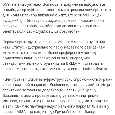
об’єкт в експлуатацію. Вся подача документів відбувалась
онлайн, а сертифікат готовності ми отримали ввечері того ж
дня, коли інспектор виїхав на об’єкт, і теж онлайн. У цей
складний для бізнесу час, задача держави – максимально
сприяти інвесторам, які зберегли активність, і приємно
бачити, коли держслужбовці це розуміють».
Перша черга індустріального комплексу має площу 14 400
кв.м. Статус індустріального парку надає його резидентам
можливість отримати особливі преференції у вигляді
податкових пільг, а сертифікація за міжнародними
стандартами зеленого будівництва BREEAM підтвердить
енергоефективність, економічність та екологічність будівлі.
«Цей проєкт підсилить інфраструктурну спроможність України
та економічний ландшафт Львівщини, створить робочі місця і
сприятиме залученню додаткових інвестицій в країну.
Важливість цього проєкту засвідчує також і підтримка
міжнародних інституцій. На початку 2023 року ми з гордістю
вітали ЄБРР як партнера індустріального парку M10, а вже у
вересні MIGA, що входить до Групи Світового банку,