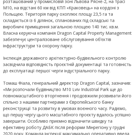
розташований у промисловій зоні Львова Рясне-2, на трасі
М10, на відстані 60 км від КПП «Краковець» на кордоні з
Польщею. Територія парку охоплює площу 23,5 га та
складається із 6 ділянок, спланованих під складські та
виробничі приміщення загальною площею 140 тис. кв.м.
Власна керуюча компанія Dragon Capital Property Management
забезпечує централізоване обслуговування об’єктів
інфраструктури та охорону парку.
Інспекція державного архітектурно-будівельного контролю
засвідчила відповідність проєктній документації та готовність
до експлуатації першої черги індустріального парку.
Томаш Фіала, генеральний директор Dragon Capital, зазначив:
«Ми розпочали будівництво М10 Lviv Industrial Park ще до
повномасштабного вторгнення і продовжили розвивати його
спільно з нашими партнерами з Європейського банку
реконструкції та розвитку в умовах воєнного часу. Радіємо,
що першу чергу цього масштабного проєкту вдалось успішно
завершити. Особливо приємно відзначити швидку та
ефективну роботу ДАБК після реформи Мінрегіону у грудні
2020 року. Команда інспекції максимально оперативно ввела