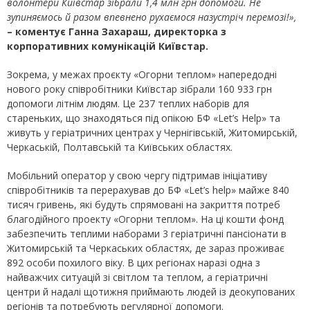
волонтери Київстар зібрали 1,4 млн грн допомоги. Не
зупиняємось й разом впевнено рухаємося назустріч перемозі!
»,
– коментує Ганна Захараш, директорка з
корпоративних комунікацій Київстар.
Зокрема, у межах проєкту «Огорни теплом» напередодні
нового року співробітники Київстар зібрали 160 933 грн
допомоги літнім людям. Це 237 теплих наборів для
стареньких, що знаходяться під опікою БФ «Let’s Help» та
живуть у геріатричних центрах у Чернігівській, Житомирській,
Черкаській, Полтавській та Київських областях.
Мобільний оператор у свою чергу підтримав ініціативу
співробітників та перерахував до БФ «Let’s help» майже 840
тисяч гривень, які будуть спрямовані на закриття потреб
благодійного проекту «Огорни теплом». На ці кошти фонд
забезпечить теплими наборами 3 геріатричні пансіонати в
Житомирській та Черкаських областях, де зараз проживає
892 особи похилого віку. В цих регіонах наразі одна з
найважчих ситуацій зі світлом та теплом, а геріатричні
центри й надалі щотижня приймають людей із деокупованих
регіонів та потребують регулярної допомоги.