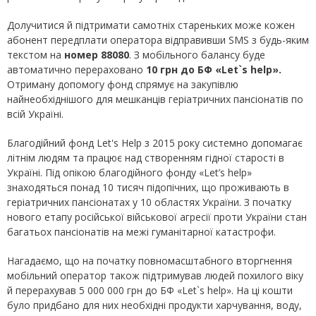
Долучитися й підтримати самотніх стареньких може кожен
абонент передплати оператора відправивши SMS з будь-яким
текстом на
номер 88080
. З мобільного балансу буде
автоматично перераховано
10 грн до БФ «Let`s help».
Отриману допомогу фонд спрямує на закупівлю
найнеобхіднішого для мешканців геріатричних пансіонатів по
всій Україні.
Благодійний фонд Let's Help з 2015 року системно допомагає
літнім людям та працює над створенням гідної старості в
Україні. Під опікою благодійного фонду «Let’s help»
знаходяться понад 10 тисяч підопічних, що проживають в
геріатричних пансіонатах у 10 областях України. З початку
нового етапу російської військової агресії проти України стан
багатьох пансіонатів на межі гуманітарної катастрофи.
Нагадаємо, що на початку повномасштабного вторгнення
мобільний оператор також підтримував людей похилого віку
й перерахував 5 000 000 грн до БФ «Let`s help». На ці кошти
було придбано для них необхідні продукти харчування, воду,