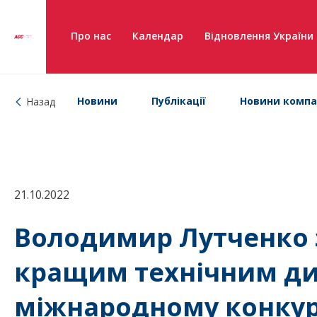
Про нас
Календар
Відновлення України
Новини
Публікації
Новини компа
Назад
21.10.2022
Володимир Лутченко з
кращим технічним ди
міжнародному конкур