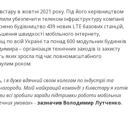
стару в жовтні 2021 року. Під його керівництвом
олили убезпечити телеком інфраструктуру компанії
йснено будівництво 439 нових LTE базових станцій,
ьшення швидкості мобільного інтернету,
щ по всій Україні та понад 600 модульних будинків
мира – організація технічних заходів із захисту
сть яких зросла під час повномасштабного
инулим роком.
і я дуже вдячний своїм колегам по індустрії та
нагороди. Моїй найкращій команді з Київстару я хотів
 ви всі зробили заради підтримки роботи мобільних
печних умовах
» -
зазначив Володимир Лутченко.