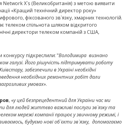
Network X`s (Великобританія) з метою виявити
мінації «Кращий технічний директор року»
рового, фіксованого зв`язку, хмарних технологій.
ає телеком спільнота шляхом відкритого
хнічні директори телеком компаній з США,
конкурсу підкреслили: "
Володимира визнано
ком галузі. Його рішучість підтримувати роботу
Київстару, забезпечили в Україні необхідні
роведення необхідних ремонтних робіт дали
загрозливих умовах
».
ров
, «
у цей безпрецедентний для України час ми
ти для людей життєво важливі послуги зв`язку та
леком мережі компанії працює у звичному режимі, і
виваємось, будуємо нові об`єкти зв`язку, допомагаємо