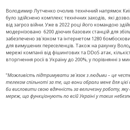
Володимир Лутченко очолив технічний напрямок Київ
було здійснено комплекс технічних заходів, які дозв
від загроз війни. Уже в 2022 році його командою зді
модернізовано 6200 діючих базових станцій для збіл
забезпечено зв`язком та інтернетом 1280 бомбосхови
для вимушених переселенців. Також на рахунку Володи
мережі компанії від фішингових та DDoS атак, кількі
вторгнення росії в Україну до 200%, у порівнянні з м
"
Можливість підтримувати зв`язок з людьми – це честь, 
телеком спільноті за те, що вони обрали мене для цієї 
би висловити свою вдячність за величезну роботу, яку
мереж, що функціонують по всій Україні у таких небез