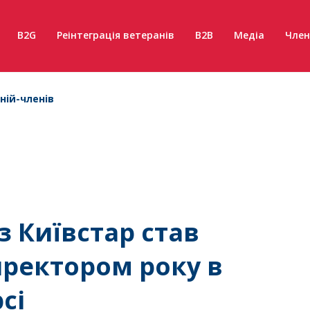
B2G
Реінтеграція ветеранів
B2B
Медіа
Член
ній-членів
 Київстар став
ректором року в
сі