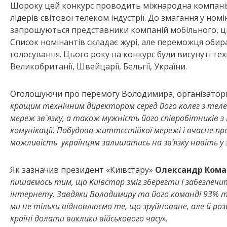
Щороку цей конкурс проводить міжнародна компанія 
лідерів світової телеком індустрії. До змагання у но
запрошуються представники компаній мобільного, циф
Список номінантів складає журі, але переможця обир
голосування. Цього року на конкурс були висунуті те
Великобританії, Швейцарії, Бельгії, України.
Оголошуючи про перемогу Володимира, організатори 
кращим технічним директором серед його колег з теле
мереж зв`язку, а також мужність його співробітників з 
комунікації. Побудова життєстійкої мережі і вчасне п
можливість українцям залишатись на зв’язку навіть у 
Як зазначив президент «Київстару»
Олександр Кома
пишаємось тим, що Київстар зміг зберегти і забезпечи
інтернету. Завдяки Володимиру та його команді 93% те
ми не тільки відновлюємо те, що зруйноване, але й роз
країні долати виклики військового часу».