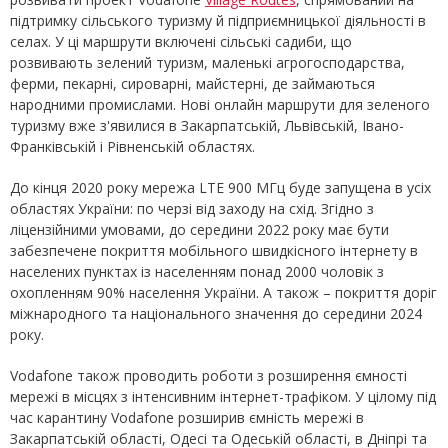
підтримку сільського туризму й підприємницької діяльності в
селах. У ці маршрути включені сільські садиби, що
розвивають зелений туризм, маленькі агрогосподарства,
ферми, пекарні, сироварні, майстерні, де займаються
народними промислами. Нові онлайн маршрути для зеленого
туризму вже з'явилися в Закарпатській, Львівській, Івано-
Франківській і Рівненській областях.
До кінця 2020 року мережа LTE 900 МГц буде запущена в усіх
областях України: по черзі від заходу на схід. Згідно з
ліцензійними умовами, до середини 2022 року має бути
забезпечене покриття мобільного швидкісного інтернету в
населених пунктах із населенням понад 2000 чоловік з
охопленням 90% населення України. А також – покриття доріг
міжнародного та національного значення до середини 2024
року.
Vodafone також проводить роботи з розширення ємності
мережі в місцях з інтенсивним інтернет-трафіком. У цілому під
час карантину Vodafone розширив ємність мережі в
Закарпатській області, Одесі та Одеській області, в Дніпрі та