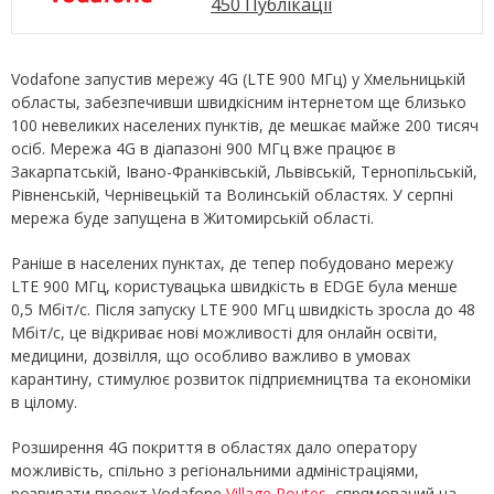
450 Публікації
Vodafone запустив мережу 4G (LTE 900 МГц) у Хмельницькій
областы, забезпечивши швидкісним інтернетом ще близько
100 невеликих населених пунктів, де мешкає майже 200 тисяч
осіб. Мережа 4G в діапазоні 900 МГц вже працює в
Закарпатській, Івано-Франківській, Львівській, Тернопільській,
Рівненській, Чернівецькій та Волинській областях. У серпні
мережа буде запущена в Житомирській області.
Раніше в населених пунктах, де тепер побудовано мережу
LTE 900 МГц, користувацька швидкість в ЕDGE була менше
0,5 Мбіт/с. Після запуску LTE 900 МГц швидкість зросла до 48
Мбіт/с, це відкриває нові можливості для онлайн освіти,
медицини, дозвілля, що особливо важливо в умовах
карантину, стимулює розвиток підприємництва та економіки
в цілому.
Розширення 4G покриття в областях дало оператору
можливість, спільно з регіональними адміністраціями,
розвивати проект Vodafone
Village Routes
, спрямований на