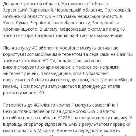
Дніпропетровській області, Житомирської області,
Херсонській, Харківській, Чернівецькій областях, Полтавській,
Волинській областях, у місті Умань Черкаської області, в
Києві, Сумах, Чернігові, Івано-Франківську, Запоріжжі та
Кропивницького. В цілому, модернізація охопила понад 10
тисяч секторів базових станцій на 4 тисячах майданчиків.
Після запуску 4G абоненти Vodafone можуть активніше
користуватися мобільним інтернетом та сервісами на базі 4G,
такими як стрімінг HD TV, онлайн-ігри, активно
використовувати хмарні сервіси, а також нові напрямки:
«інтернет речей», телемедицина, smart-управління
енергетикою й сільським господарством, електронні мобільні
гаманці. Нові послуги запускаються відповідно до етапів
розвитку мережі 4G.
Готовність до 4G клієнти компанії можуть самостійно і
безкоштовно перевірити за допомогою USSD-запиту:
потрібно просто набрати *222# і натиснути кнопку виклику. У
відповідь оператор відправить SMS з результатом перевірки
смартфона та SIM-карти. Абоненти передплати можуть