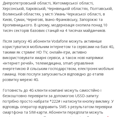
Дніпропетровській області, Житомирської області,
Херсонській, Харківській, Чернівецькій областях, Полтавській,
Волинській областях, у місті Умань Черкаської області, в
Києві, Сумах, Чернігові, Івано-Франківську, Запоріжжі та
Кропивницького. В цілому, модернізація охопила понад 10
тисяч секторів базових станцій на 4 тисячах майданчиків.
Після запуску 4G абоненти Vodafone можуть активніше
користуватися мобільним інтернетом та сервісами на базі 4G,
такими як стрімінг HD TV, онлайн-ігри, активно
використовувати хмарні сервіси, а також нові напрямки:
«інтернет речей», телемедицина, smart-управління
енергетикою й сільським господарством, електронні мобільні
гаманці. Нові послуги запускаються відповідно до етапів
розвитку мережі 4G.
Готовність до 4G клієнти компанії можуть самостійно і
безкоштовно перевірити за допомогою USSD-запиту:
потрібно просто набрати *222# і натиснути кнопку виклику. У
відповідь оператор відправить SMS з результатом перевірки
смартфона та SIM-карти. Абоненти передплати можуть