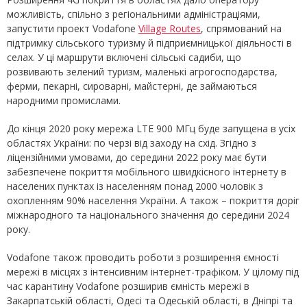
можливість, спільно з регіональними адміністраціями,
запустити проект Vodafone
Village Routes
, спрямований на
підтримку сільського туризму й підприємницької діяльності в
селах. У ці маршрути включені сільські садиби, що
розвивають зелений туризм, маленькі агрогосподарства,
ферми, пекарні, сироварні, майстерні, де займаються
народними промислами.
До кінця 2020 року мережа LTE 900 МГц буде запущена в усіх
областях України: по черзі від заходу на схід. Згідно з
ліцензійними умовами, до середини 2022 року має бути
забезпечене покриття мобільного швидкісного інтернету в
населених пунктах із населенням понад 2000 чоловік з
охопленням 90% населення України. А також – покриття доріг
міжнародного та національного значення до середини 2024
року.
Vodafone також проводить роботи з розширення ємності
мережі в місцях з інтенсивним інтернет-трафіком. У цілому під
час карантину Vodafone розширив ємність мережі в
Закарпатській області, Одесі та Одеській області, в Дніпрі та