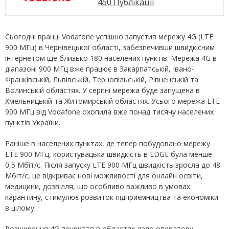
450 Публікації
Сьогодні вранці Vodafone успішно запустив мережу 4G (LTE
900 МГц) в Чернівецької області, забезпечивши швидкісним
інтернетом ще близько 180 населених пунктів. Мережа 4G в
діапазоні 900 МГц вже працює в Закарпатській, Івано-
Франківській, Львівській, Тернопільській, Рівненській та
Волинській областях. У серпні мережа буде запущена в
Хмельницькій та Житомирській областях. Усього мережа LTE
900 МГц від Vodafone охопила вже понад тисячу населених
пунктів України.
Раніше в населених пунктах, де тепер побудовано мережу
LTE 900 МГц, користувацька швидкість в ЕDGE була менше
0,5 Мбіт/с. Після запуску LTE 900 МГц швидкість зросла до 48
Мбіт/с, це відкриває нові можливості для онлайн освіти,
медицини, дозвілля, що особливо важливо в умовах
карантину, стимулює розвиток підприємництва та економіки
в цілому.
Розширення 4G покриття в областях дало оператору