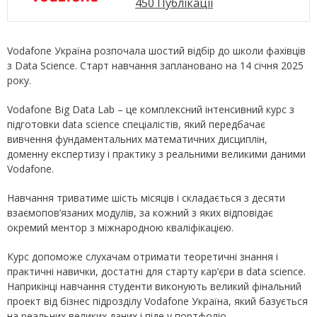
450 Публікації
Vodafone Україна розпочала шостий відбір до школи фахівців
з Data Science. Старт навчання заплановано на 14 січня 2025
року.
Vodafone Big Data Lab – це комплексний інтенсивний курс з
підготовки data science спеціалістів, який передбачає
вивчення фундаментальних математичних дисциплін,
доменну експертизу і практику з реальними великими даними
Vodafone.
Навчання триватиме шість місяців і складається з десяти
взаємопов’язаних модулів, за кожний з яких відповідає
окремий ментор з міжнародною кваліфікацією.
Курс допоможе слухачам отримати теоретичні знання і
практичні навички, достатні для старту кар’єри в data science.
Наприкінці навчання студенти виконують великий фінальний
проект від бізнес підрозділу Vodafone Україна, який базується
на реальних великих даних і піде у портфоліо.