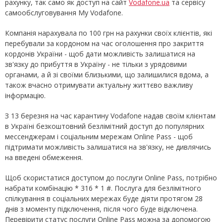
рахунку, так само як доступ на сайт
Vodafone.ua
та сервісу
самообслуговування My Vodafone.
Компанія нарахувала по 100 грн на рахунки своїх клієнтів, які
перебували за кордоном на час оголошення про закриття
кордонів України - щоб дати можливість залишатися на
зв'язку до прибуття в Україну - не тільки з урядовими
органами, а й зі своїми близькими, що залишилися вдома, а
також вчасно отримувати актуальну життєво важливу
інформацію.
З 13 березня на час карантину Vodafone надав своїм клієнтам
в Україні безкоштовний безлімітний доступ до популярних
мессенджерам і соціальним мережам Online Pass - щоб
підтримати можливість залишатися на зв'язку, не дивлячись
на введені обмеження.
Щоб скористатися доступом до послуги Online Pass, потрібно
набрати комбінацію * 316 * 1 #. Послуга для безлімітного
спілкування в соціальних мережах буде діяти протягом 28
днів з моменту підключення, після чого буде відключена.
Перевірити статус послуги Online Pass можна за допомогою