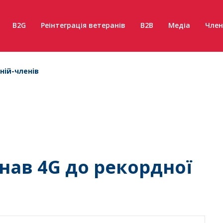
B2G
Реінтеграція ветеранів
B2B
Медіа
Член
ній-членів
гнав 4G до рекордної