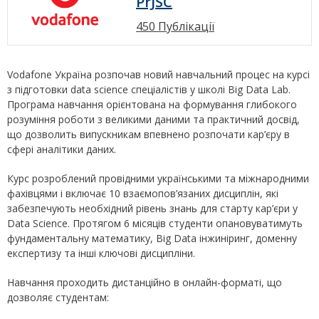
PrJSC
450 Публікації
Vodafone Україна розпочав новий навчальний процес на курсі
з підготовки data science спеціалістів у школі Big Data Lab.
Програма навчання орієнтована на формування глибокого
розуміння роботи з великими даними та практичний досвід,
що дозволить випускникам впевнено розпочати кар’єру в
сфері аналітики даних.
Курс розроблений провідними українськими та міжнародними
фахівцями і включає 10 взаємопов’язаних дисциплін, які
забезпечують необхідний рівень знань для старту кар’єри у
Data Science. Протягом 6 місяців студенти опановуватимуть
фундаментальну математику, Big Data інжиніринг, доменну
експертизу та інші ключові дисципліни.
Навчання проходить дистанційно в онлайн-форматі, що
дозволяє студентам: