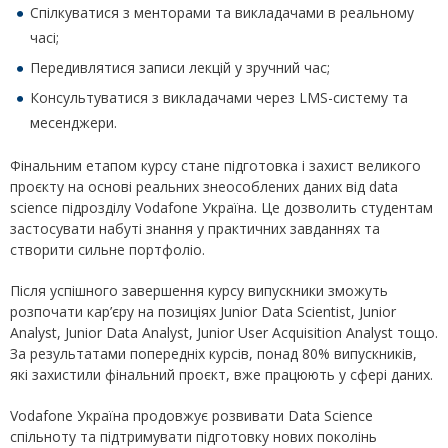
Спілкуватися з менторами та викладачами в реальному
часі;
Передивлятися записи лекцій у зручний час;
Консультуватися з викладачами через LMS-систему та
месенджери.
Фінальним етапом курсу стане підготовка і захист великого
проєкту на основі реальних знеособлених даних від data
science підрозділу Vodafone Україна. Це дозволить студентам
застосувати набуті знання у практичних завданнях та
створити сильне портфоліо.
Після успішного завершення курсу випускники зможуть
розпочати кар’єру на позиціях Junior Data Scientist, Junior
Analyst, Junior Data Analyst, Junior User Acquisition Analyst тощо.
За результатами попередніх курсів, понад 80% випускників,
які захистили фінальний проєкт, вже працюють у сфері даних.
Vodafone Україна продовжує розвивати Data Science
спільноту та підтримувати підготовку нових поколінь