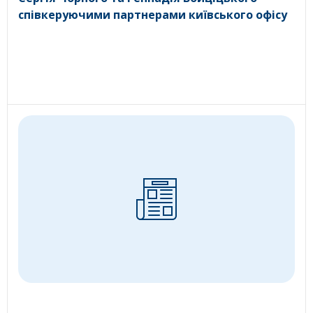
співкеруючими партнерами київського офісу