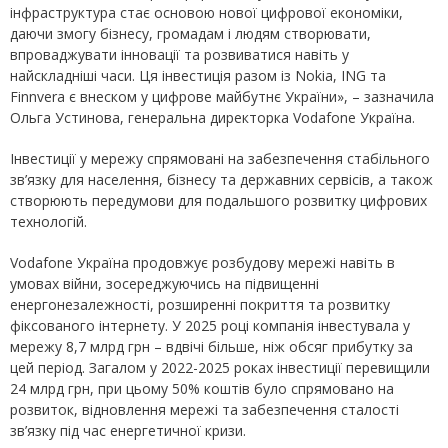
інфраструктура стає основою нової цифрової економіки,
даючи змогу бізнесу, громадам і людям створювати,
впроваджувати інновації та розвиватися навіть у
найскладніші часи. Ця інвестиція разом із Nokia, ING та
Finnvera є внеском у цифрове майбутнє України», – зазначила
Ольга Устинова, генеральна директорка Vodafone Україна.
Інвестиції у мережу спрямовані на забезпечення стабільного
зв’язку для населення, бізнесу та державних сервісів, а також
створюють передумови для подальшого розвитку цифрових
технологій.
Vodafone Україна продовжує розбудову мережі навіть в
умовах війни, зосереджуючись на підвищенні
енергонезалежності, розширенні покриття та розвитку
фіксованого інтернету. У 2025 році компанія інвестувала у
мережу 8,7 млрд грн – вдвічі більше, ніж обсяг прибутку за
цей період. Загалом у 2022-2025 роках інвестиції перевищили
24 млрд грн, при цьому 50% коштів було спрямовано на
розвиток, відновлення мережі та забезпечення сталості
зв’язку під час енергетичної кризи.