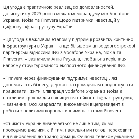
Ця угода є практичною реалізацією домовленостей,
досягнутих у 2025 році в межах меморандуму між Vodafone
Україна, Nokia та Finnvera щодо підтримки інвестицій у
цифрову інфраструктуру України.
«Ця угода є важливим етапом у підтримці розвитку критичної
інфраструктури в Україні та ще більше зміцнює довгострокові
партнерські відносини ING з Vodafone Україна, Nokia та
Finnvera», – зазначила Анна Раухала, глобальна керівниця
напряму структурованого експортного фінансування ING.
«Finnvera через фінансування підтримує інвестиції, які
допомагають бізнесу, державі та громадянам продовжувати
працювати і жити. Співпраця Vodafone Україна з Nokia є
важливим кроком для підвищення стійкості інфраструктури»,
– зазначив Юссі Хаарасілта, виконавчий віцепрезидент з
роботи з великими корпоративними клієнтами Finnvera.
«Стійкість України визначається не лише тим, як ми
проходимо виклики, а й тим, наскільки ми готові переходити
від відновлення до трансформації. Сучасна телекомунікаційна