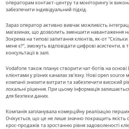
операторам контакт-центру та моніторингу їх викона
забезпечити індивідуальний підхід.
Зараз оператор активно вивчає можливість інтеграці
магазинах, що дозволить зменшити навантаження на 
Зокрема на типові запитання клієнтів, як-от "Скільки
мене є?", зможуть відповідати цифрові асистенти, в т
консультації в залі.
Vodafone також планує створити чат-ботів на основі
клієнтами у різних каналах зв'язку. Нові open source 
компанії знизити витрати та забезпечити високий рі
локальні рішення. При цьому інформація залишаєтьс
для безпеки даних.
Компанія запланувала комерційну реалізацію перших п
Очікується, що це не лише значно покращить якість 
крос-продажів та зростанню рівня задоволеності клієн