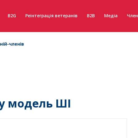
B2G
Реінтеграція ветеранів
B2B
Медіа
Член
ній-членів
ну модель ШІ