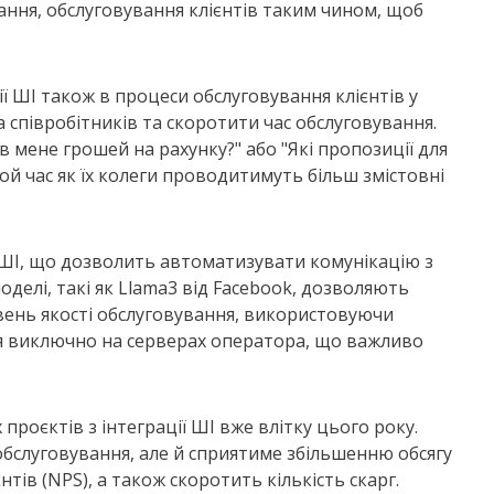
ння, обслуговування клієнтів таким чином, щоб
ї ШІ також в процеси обслуговування клієнтів у
співробітників та скоротити час обслуговування.
 в мене грошей на рахунку?" або "Які пропозиції для
ой час як їх колеги проводитимуть більш змістовні
 ШІ, що дозволить автоматизувати комунікацію з
моделі, такі як Llama3 від Facebook, дозволяють
вень якості обслуговування, використовуючи
я виключно на серверах оператора, що важливо
роєктів з інтеграції ШІ вже влітку цього року.
обслуговування, але й сприятиме збільшенню обсягу
тів (NPS), а також скоротить кількість скарг.