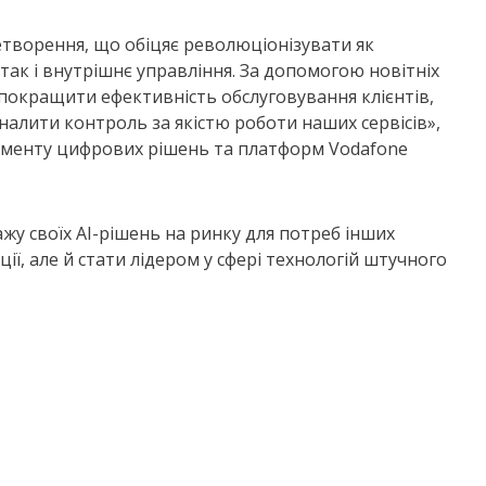
етворення, що обіцяє революціонізувати як
, так і внутрішнє управління. За допомогою новітніх
 покращити ефективність обслуговування клієнтів,
налити контроль за якістю роботи наших сервісів»,
таменту цифрових рішень та платформ Vodafone
у своїх AI-рішень на ринку для потреб інших
ії, але й стати лідером у сфері технологій штучного