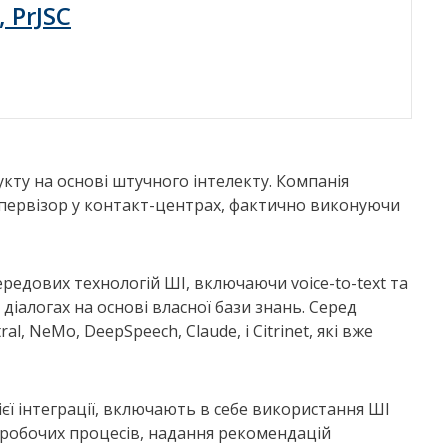
, PrJSC
кту на основі штучного інтелекту. Компанія
первізор у контакт-центрах, фактично виконуючи
редових технологій ШІ, включаючи voice-to-text та
у діалогах на основі власної бази знань. Серед
l, NeMo, DeepSpeech, Claude, і Citrinet, які вже
ієї інтеграції, включають в себе використання ШІ
 робочих процесів, надання рекомендацій