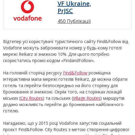
VF Ukraine,
PrJSC
450 Публікації
Відтепер усі користувачі туристичного сайту Find&Follow від
Vodafone можуть забронювати номер у будь-кому готелі
мережі Reikarz зі знижкою 10%. Для цього потрібно
скористатись промо-кодом «FindandFollow».
На головній сторінці ресурсу
Find&Follow
розміщена
інтерактивна мапа мережі готелів Reikarz, де можна обрати
готель та перейти безпосередньо на його сторінку для
бронювання зі знижкою. Окрім того, на сторінках локацій
міських (
City Routes
) та сільських (
Village Routes
) маршрутів
додано можливість перейти до бронювання найближчого
готелю.
Нагадаємо, що у 2015 році Vodafone запустив соціальний
проєкт Find&Follow. City Routes з метою створення цифрової