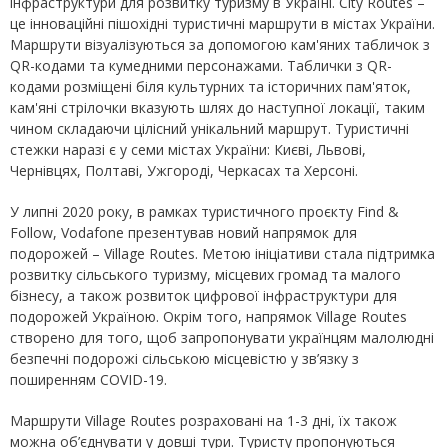
інфраструктури для розвитку туризму в Україні. City Routes –
це інноваційні пішохідні туристичні маршрути в містах України.
Маршрути візуалізуються за допомогою кам'яних табличок з
QR-кодами та кумедними персонажами. Таблички з QR-
кодами розміщені біля культурних та історичних пам'яток,
кам'яні стрілочки вказують шлях до наступної локації, таким
чином складаючи цілісний унікальний маршрут. Туристичні
стежки наразі є у семи містах України: Києві, Львові,
Чернівцях, Полтаві, Ужгороді, Черкасах та Херсоні.
У липні 2020 року, в рамках туристичного проєкту Find &
Follow, Vodafone презентував новий напрямок для
подорожей – Village Routes. Метою ініціативи стала підтримка
розвитку сільського туризму, місцевих громад та малого
бізнесу, а також розвиток цифрової інфраструктури для
подорожей Україною. Окрім того, напрямок Village Routes
створено для того, щоб запропонувати українцям малолюдні
безпечні подорожі сільською місцевістю у зв’язку з
поширенням COVID-19.
Маршрути Village Routes розраховані на 1-3 дні, їх також
можна об’єднувати у довші тури. Туристу пропонуються