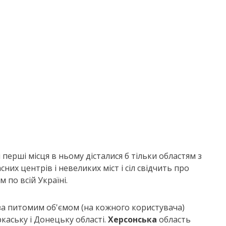
 перші місця в ньому дісталися б тільки областям з
их центрів і невеликих міст і сіл свідчить про
 по всій Україні.
за питомим об'ємом (на кожного користувача)
каську і Донецьку області.
Херсонська
область