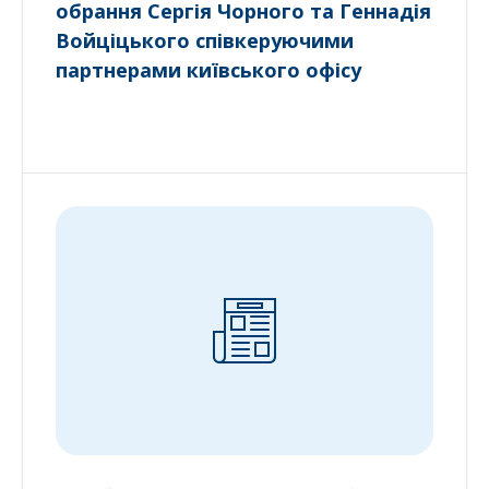
обрання Сергія Чорного та Геннадія
Войціцького співкеруючими
партнерами київського офісу