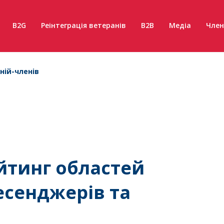
B2G
Реінтеграція ветеранів
B2B
Медіа
Член
ній-членів
йтинг областей
есенджерів та