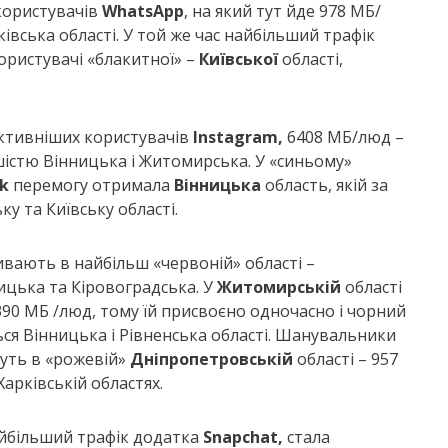
 користувачів
WhatsApp
, на який тут йде 978 МБ/
ківська області. У той же час найбільший трафік
ристувачі «блакитної» –
Київської
області,
ктивніших користувачів
Instagram
,
6408 МБ/люд –
шістю Вінницька і Житомирська. У «синьому»
k
перемогу отримала
Вінницька
область, якій за
 та Київську області.
вають в найбільш «червоній» області –
ницька та Кіровоградська. У
Житомирській
області
390 МБ /люд, тому їй присвоєно одночасно і чорний
ься Вінницька і Рівненська області. Шанувальники
уть в «рожевій»
Дніпропетровській
області – 957
Харківській областях.
найбільший трафік додатка
Snapchat,
стала