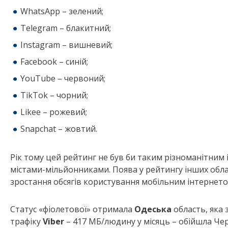
WhatsApp – зелений;
Telegram – блакитний;
Instagram – вишневий;
Facebook – синій;
YouTube – червоний;
TikTok – чорний;
Likee – рожевий;
Snapchat – жовтий.
Рік тому цей рейтинг не був би таким різноманітним і
містами-мільйонниками. Поява у рейтингу інших обласн
зростання обсягів користування мобільним інтернетом
Статус «фіолетової» отримала
Одеська
область, яка 
трафіку
Viber
– 417 МБ/людину у місяць – обійшла Чер