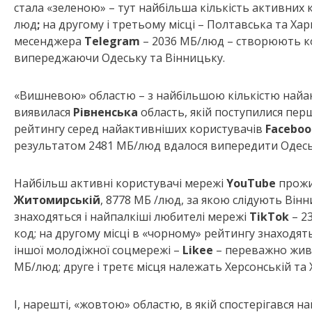
стала «зеленою» – тут найбільша кількість активних
люд
;
на другому і третьому місці – Полтавська та Хар
месенджера
Telegram
– 2036 МБ/люд – створюють ко
випереджаючи Одеську та Вінницьку.
«Вишневою» областю – з найбільшою кількістю найа
виявилася
Рівненська
область, якій поступилися пер
рейтингу серед найактивніших користувачів
Faceboo
результатом 2481 МБ/люд вдалося випередити Одеську
Найбільш активні користувачі мережі
YouTube
прожи
Житомирській
, 8778 МБ /люд, за якою слідують Він
знаходяться і найпалкіші любителі мережі
TikTok
– 2
код; на другому місці в «чорному» рейтингу знаходят
іншої молодіжної соцмережі –
Likee
– переважно жив
МБ/люд; друге і третє місця належать Херсонській та 
І, нарешті, «жовтою» областю, в якій спостерігався 