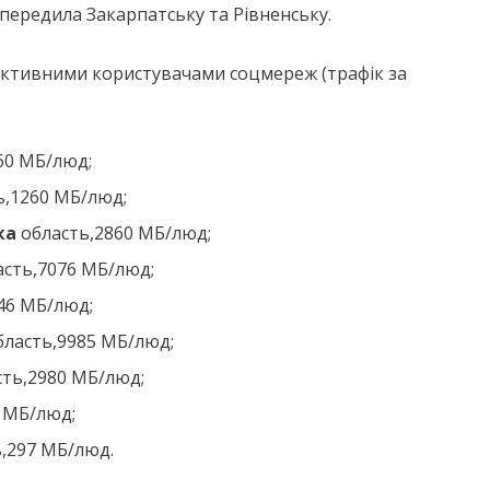
передила Закарпатську та Рівненську.
 активними користувачами соцмереж (трафік за
60 МБ/люд;
ь,1260 МБ/люд;
ька
область,2860 МБ/люд;
асть,7076 МБ/люд;
46 МБ/люд;
бласть,9985 МБ/люд;
сть,2980 МБ/люд;
 МБ/люд;
,297 МБ/люд.