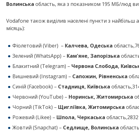
Волинська
область, яка з показником 195 МБ/люд ви
Vodafone також виділив населені пункти з найбільш
місяць):
Фіолетовий (Viber) –
Калчева, Одеська
область,7
Зелений (WhatsApp) –
Кам'яне, Запорізька
област
Блакитний (Telegram) –
Червона Слобода, Київс
Вишневий (Instagram) –
Сапожин, Рівненська
обл
Синій (Facebook) –
Стадниця, Київська
область,31
Червоний (YouTube) –
Норинськ, Житомирська
о
Чорний (TikTok) –
Щигліївка, Житомирська
обла
Рожевий (Likee) –
Шпола, Черкаська
область,2832
Жовтий (Snapchat) –
Седлище, Волинська
область