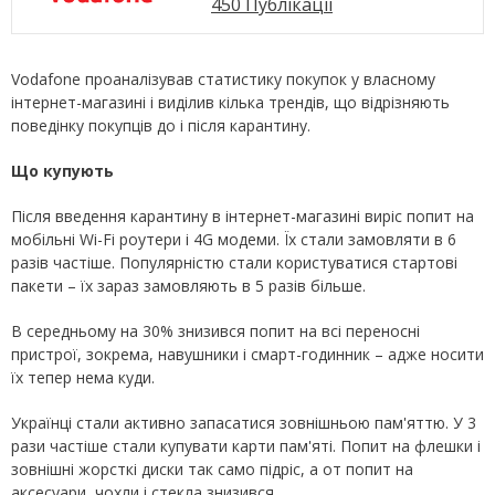
450 Публікації
Vodafone проаналізував статистику покупок у власному
інтернет-магазині і виділив кілька трендів, що відрізняють
поведінку покупців до і після карантину.
Щ
о купують
Після введення карантину в інтернет-магазині виріс попит на
мобільні Wi-Fi роутери і 4G модеми. Їх стали замовляти в 6
разів частіше. Популярністю стали користуватися стартові
пакети – їх зараз замовляють в 5 разів більше.
В середньому на 30% знизився попит на всі переносні
пристрої, зокрема, навушники і смарт-годинник – адже носити
їх тепер нема куди.
Українці стали активно запасатися зовнішньою пам'яттю. У 3
рази частіше стали купувати карти пам'яті. Попит на флешки і
зовнішні жорсткі диски так само підріс, а от попит на
аксесуари, чохли і стекла знизився.