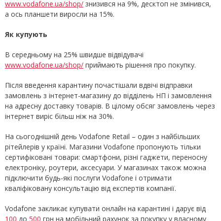
www.vodafone.ua/shop/
знизився на 9%, десктоп не змінився,
а ось планшети виросли на 15%.
Як купують
В середньому на 25% швидше відвідувачі
www.vodafone.ua/shop/
приймають рішення про покупку.
Після введення карантину почастішали вдвічі відправки
замовлень з інтернет-магазину до відділень НП і замовлення
на адресну доставку товарів. В цілому обсяг замовлень через
інтернет виріс більш ніж на 30%.
На сьогоднішній день Vodafone Retail – один з найбільших
рітейлерів у країні. Магазини Vodafone пропонують тільки
сертифіковані товари: смартфони, різні гаджети, переносну
електроніку, роутери, аксесуари. У магазинах також можна
підключити будь-які послуги Vodafone і отримати
кваліфіковану консультацію від експертів компанії.
Vodafone закликає купувати онлайн на карантині і дарує від
100
до
500
грн на мобільний рахунок за покупку у власному