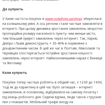
Де купують
У Києві частота покупок в
www.vodafone.ua/shop/
збереглася
на колишньому рівні. А ось регіони стали частіше замовляти в
інтернеті. При цьому динаміка зростання замовлень зворотно
пропорційна розміру населеного пункту: чим менше місто,
тим більший приріст замовлень через інтернет. Так, Харків,
Дніпро і Львів демонструють + 30-40% в порівнянні з
докарантинним часом. В цей же час в Полтаві, Миколаєві та
Чернівцях спостерігається потрійне зростання кількості
замовлень через інтернет. Найекономнішими наразі є Вінниця
та Житомир.
Коли купують
Покупки тепер частіше роблять в обідній час, з 12:00 до 14:00,
тоді як до карантину в цей час було затишшя – інтернет
замовлення, в основному, відбувалися на самому початку і
під кінець робочого дня. Сидячи вдома, люди також струсили
пил з планшетів. Мобільний трафік входу на