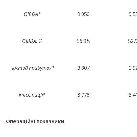
OIBDA*
9 050
9 5
OIBDA, %
56,9%
52,
Чистий прибуток*
3 807
2 9
Інвестиції*
3 778
3 4
Операційні показники