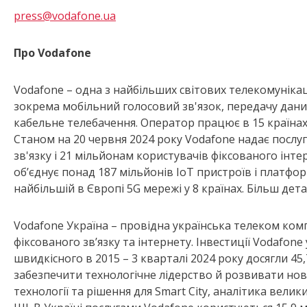
press@vodafone.ua
Про Vodafone
Vodafone – одна з найбільших світових телекомуніка
зокрема мобільний голосовий зв'язок, передачу дани
кабельне телебачення. Оператор працює в 15 країнах 
Станом на 20 червня 2024 року Vodafone надає послу
зв'язку і 21 мільйонам користувачів фіксованого інте
об’єднує понад 187 мільйонів IoT пристроїв і платформ
найбільшій в Європі 5G мережі у 8 країнах. Більш дет
Vodafone Україна – провідна українська телеком комп
фіксованого зв’язку та інтернету. Інвестиції Vodafon
швидкісного в 2015 – 3 кварталі 2024 року досягли 45
забезпечити технологічне лідерство й розвивати нові 
технології та рішення для Smart City, аналітика велики