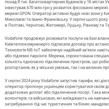
понад 8 тис. багатоквартирних будинків у 16 містах У
інвестував 670 млн грн у розвиток фіксованої мережі.
мережі GPON. Оператор активно будує нові зони у Києві
Миколаєві та Івано-Франківську. У серпні цього рок
в Полтаві, Чернігові, Житомирі, Луцьку, Рівному та Т
Vodafone продовжує розвивати послуги на базі власної
Київтеплокомуненерго підписали договір про встанов
Технологія NB-IoT забезпечує надійний зв'язок навіть
або підземні паркінги. Мережа, спроєктована спеціал
кількість одночасно підключених пристроїв, що роб
розгортання, як у міських умовах, так і на великих пр
У серпні 2024 року Vodafone запустив тарифи, які діют
оператор пропонує українцям користуватися своїм д
додаткових доплат або підключення послуг. Така мо
волонтерів та військових, які виїжджають на навчан
затребуваною під час туристичних та бізнес-мандрів