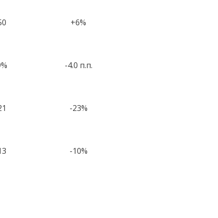
50
+6%
9%
-4.0 п.п.
21
-23%
13
-10%