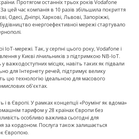
країни. Протягом останніх трьох років Vodafone
 За цей час компанія в 10 разів збільшила покриття
, Одесі, Дніпрі, Харкові, Львові, Запоріжжі,
у будівництво енергоефективної мережі стартувало
ернополі.
 IoT-мережі. Так, у серпні цього року, Vodafone і
лення у Києві лічильників з підтримкою NB-IoT.
 у важкодоступних місцях, навіть таких як підвали
ьно для Інтернету речей, підтримує велику
ить цю технологію ідеальною для масового
омислових об'єктах.
ь і в Європі. У рамках концепції «Роумінг як вдома»
омашнім тарифом у 28 країнах Європи без
жливість особливо важлива сьогодні для
ня за кордоном. Послуга також залишається
ок Європою.