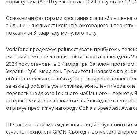
користувача (ARPU) у 3 кварталі 2024 року склав 122,4
Основними факторами зростання стали збільшення ко
збільшення кількості клієнтів фіксованого інтернету 
показники 3 кварталу минулого року.
Vodafone продовжує реінвестувати прибуток у телеко
високий темп інвестицій – обсяг капіталовкладень Vo
2024 року становить 3,4 млрд грн. Загалом протягом
Україні 12,66 млрд грн. Пріоритетні напрямки: відно
об'єктів мобільного зв'язку та розширення ємності ме
зв’язківці роблять усе можливе, аби клієнти Vodafone
переваги швидкого і якісного мобільного інтернету. Я
інтернет Vodafone визнається найшвидшим в Україні 
отримує престижну нагороду Ookla's Speedtest Awards
Ще одним напрямком для інвестицій є будівництво ме
сучасної технології GPON. Сьогодні до мережі енерг