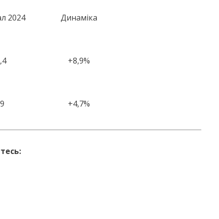
ал 2024
Динаміка
,4
+8,9%
,9
+4,7%
тесь: