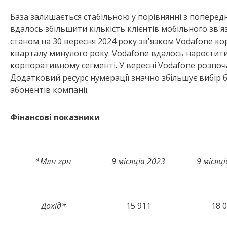
База залишається стабільною у порівнянні з попередні
вдалось збільшити кількість клієнтів мобільного зв'я
станом на 30 вересня 2024 року зв'язком Vodafone ко
кварталу минулого року. Vodafone вдалось наростити к
корпоративному сегменті. У вересні Vodafone розпоч
Додатковий ресурс нумерації значно збільшує вибір б
абонентів компанії.
Фінансові показники
*Млн грн
9 місяців 2023
9 місяц
Дохід*
15 911
18 