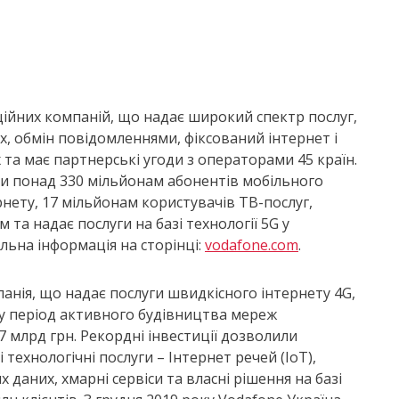
ційних компаній, що надає широкий спектр послуг,
х, обмін повідомленнями, фіксований інтернет і
та має партнерські угоди з операторами 45 країн.
ги понад 330 мільйонам абонентів мобільного
рнету, 17 мільйонам користувачів ТВ-послуг,
 та надає послуги на базі технології 5G у
альна інформація на сторінці:
vodafone.com
.
анія, що надає послуги швидкісного інтернету 4G,
e у період активного будівництва мереж
,7 млрд грн. Рекордні інвестиції дозволили
технологічні послуги – Інтернет речей (IoT),
х даних, хмарні сервіси та власні рішення на базі