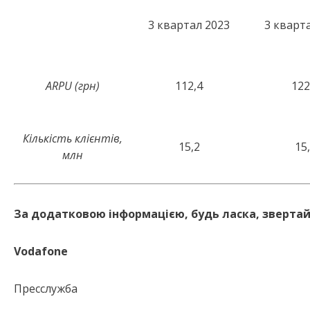
3 квартал 2023
3 кварт
ARPU (грн)
112,4
122
Кількість клієнтів,
15,2
15
млн
За додатковою інформацією, будь ласка, звертай
Vodafone
Пресслужба