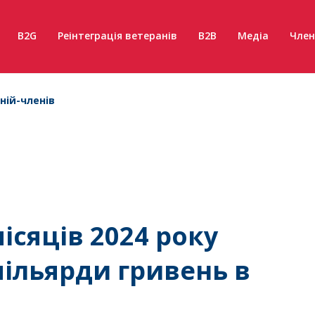
B2G
Реінтеграція ветеранів
B2B
Медіа
Член
ній-членів
ісяців 2024 року
мільярди гривень в