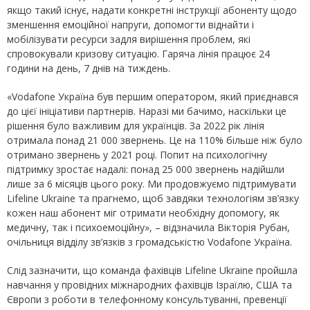
якщо такий існує, надати конкретні інструкції абоненту щодо
зменшення емоційної напруги, допомогти віднайти і
мобілізувати ресурси задля вирішення проблем, які
спровокували кризову ситуацію. Гаряча лінія працює 24
години на день, 7 днів на тиждень.
«Vodafone Україна був першим оператором, який приєднався
до цієї ініціативи партнерів. Наразі ми бачимо, наскільки це
рішення було важливим для українців. За 2022 рік лінія
отримала понад 21 000 звернень. Це на 110% більше ніж було
отримано звернень у 2021 році. Попит на психологічну
підтримку зростає надалі: понад 25 000 звернень надійшли
лише за 6 місяців цього року. Ми продовжуємо підтримувати
Lifeline Ukraine та прагнемо, щоб завдяки технологіям зв’язку
кожен наш абонент міг отримати необхідну допомогу, як
медичну, так і психоемоційну», – відзначила Вікторія Рубан,
очільниця відділу зв’язків з громадськістю Vodafone Україна.
Слід зазначити, що команда фахівців Lifeline Ukraine пройшла
навчання у провідних міжнародних фахівців Ізраїлю, США та
Європи з роботи в телефонному консультуванні, превенції