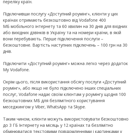
переліку країн.
Підключивши послугу «Доступний роумінг», клієнти у цих
країнах отримають безкоштовно від Vodafone 400
МБ мобільного інтернету та 60 хвилин на 30 днів для вхідних
або вихідних дзвінків в Україну та на номери країни, в якій
вони перебувають. Перше підключення послуги –
безкоштовне. Вартість наступних підключень – 100 грн на 30
днів.
Підключити «Доступний роумінг» можна легко через додаток
My Vodafone.
Окрім цього, після використання обсягу послуги «Доступний
роумінг», або якщо не було підключено інших спеціальних
послуг, Vodafone надає своїм клієнтам у роумінгу щодня 100
безкоштовних МБ для безлімітного користування
меседжингом у Viber, WhatsApp та Skype.
Таким чином, клієнти можуть використовувати безкоштовно
до 3 ГБ Інтернету на місяць у 12 країнах та безлімітно
обмінюватися текстовими повідомленнями і картинками у