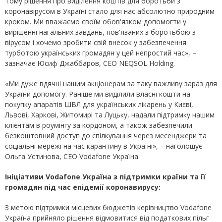
Тому рішення про виділення коштів для боротьби з
коронавірусом в Україні стало для нас абсолютно природним
кроком. Ми вважаємо своїм обов'язком допомогти у
вирішенні нагальних завдань, пов'язаних з боротьбою з
вірусом і хочемо зробити свій внесок у забезпечення
турботою українських громадян у цей непростий час», –
зазначає Юсиф Джаббаров, CEO NEQSOL Holding.
«Ми дуже вдячні нашим акціонерам за таку важливу зараз для
України допомогу. Раніше ми виділили власні кошти на
покупку апаратів ШВЛ для українських лікарень у Києві,
Львові, Харкові, Житомирі та Луцьку, надали підтримку нашим
клієнтам в роумінгу за кордоном, а також забезпечили
безкоштовний доступ до спілкування через месенджери та
соціальні мережі на час карантину в Україні», – наголошує
Ольга Устинова, CEO Vodafone Україна.
Ініціативи Vodafone Україна з підтримки країни та її
громадян під час епідемії коронавирусу:
З метою підтримки місцевих бюджетів керівництво Vodafone
Україна прийняло рішення відмовитися від податкових пільг