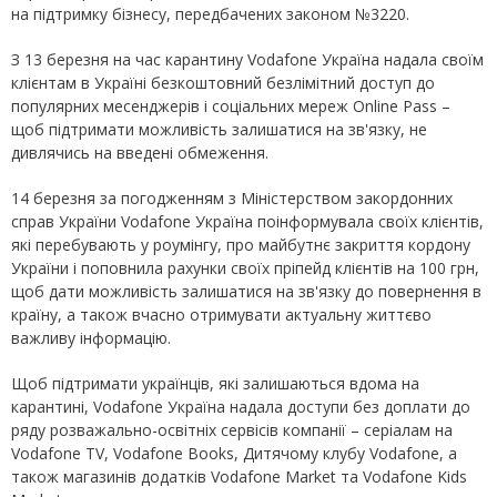
на підтримку бізнесу, передбачених законом №3220.
З 13 березня на час карантину Vodafone Україна надала своїм
клієнтам в Україні безкоштовний безлімітний доступ до
популярних месенджерів і соціальних мереж Online Pass –
щоб підтримати можливість залишатися на зв'язку, не
дивлячись на введені обмеження.
14 березня за погодженням з Міністерством закордонних
справ України Vodafone Україна поінформувала своїх клієнтів,
які перебувають у роумінгу, про майбутнє закриття кордону
України і поповнила рахунки своїх пріпейд клієнтів на 100 грн,
щоб дати можливість залишатися на зв'язку до повернення в
країну, а також вчасно отримувати актуальну життєво
важливу інформацію.
Щоб підтримати українців, які залишаються вдома на
карантині, Vodafone Україна надала доступи без доплати до
ряду розважально-освітніх сервісів компанії – серіалам на
Vodafone TV, Vodafone Books, Дитячому клубу Vodafone, а
також магазинів додатків Vodafone Market та Vodafone Kids