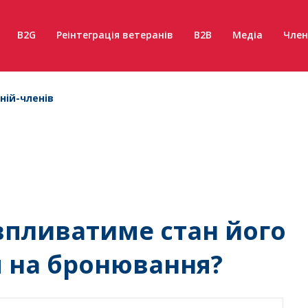
B2G
Реінтеграція ветеранів
B2B
Медіа
Член
ній-членів
 впливатиме стан його
я на бронювання?