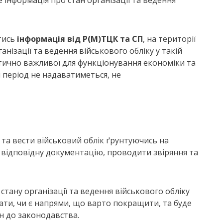
ме інформація про стан організації та ведення
атись
інформація від Р(М)ТЦК та СП
, на території
анізації та ведення військового обліку у такій
итично важливої для функціонування економіки та
 період не надаватиметься, не
та вести військовий облік ґрунтуючись на
 відповідну документацію, проводити звіряння та
стану організації та ведення військового обліку
ати, чи є напрями, що варто покращити, та буде
н до законодавства.