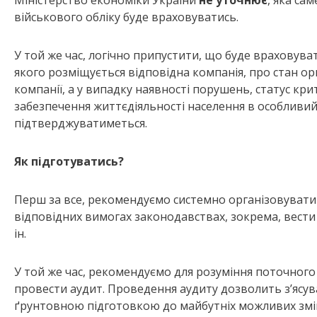
Міністерство економіки України
не уточнює
, яка са
військового обліку буде враховуватись.
У той же час, логічно припустити, що буде враховув
якого розміщується відповідна компанія, про стан орг
компанії, а у випадку наявності порушень, статус кр
забезпечення життєдіяльності населення в особливий
підтверджуватиметься.
Як підготуватись
?
Перш за все, рекомендуємо системно організовувати 
відповідних вимогах законодавствах, зокрема, вести
ін.
У той же час, рекомендуємо для розуміння поточного 
провести аудит. Проведення аудиту дозволить з’ясув
ґрунтовною підготовкою до майбутніх можливих змі