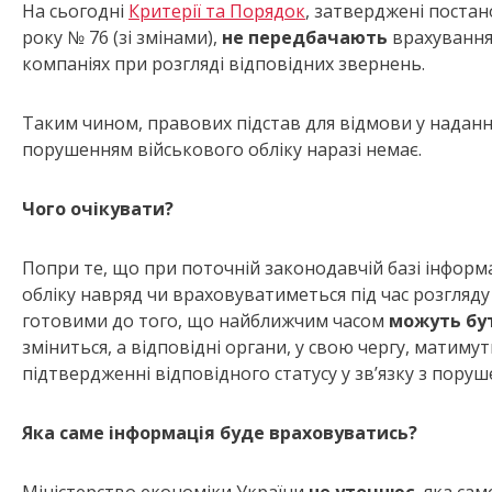
На сьогодні
Критерії та Порядок
, затверджені постано
року № 76 (зі змінами),
не передбачають
врахування 
компаніях при розгляді відповідних звернень.
Таким чином, правових підстав для відмови у наданні 
порушенням військового обліку наразі немає.
Чого очікувати
?
Попри те, що при поточній законодавчій базі інформа
обліку навряд чи враховуватиметься під час розгляд
готовими до того, що найближчим часом
можуть бут
зміниться, а відповідні органи, у свою чергу, матиму
підтвердженні відповідного статусу у зв’язку з поруш
Яка саме інформація буде враховуватись
?