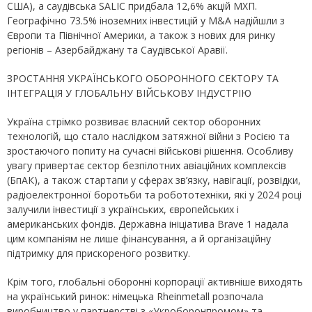
США), а саудівська SALIC придбала 12,6% акцій МХП.
Географічно 73.5% іноземних інвестицій у M&A надійшли з
Європи та Північної Америки, а також з нових для ринку
регіонів – Азербайджану та Саудівської Аравії.
ЗРОСТАННЯ УКРАЇНСЬКОГО ОБОРОННОГО СЕКТОРУ ТА
ІНТЕГРАЦІЯ У ГЛОБАЛЬНУ ВІЙСЬКОВУ ІНДУСТРІЮ
Україна стрімко розвиває власний сектор оборонних
технологій, що стало наслідком затяжної війни з Росією та
зростаючого попиту на сучасні військові рішення. Особливу
увагу привертає сектор безпілотних авіаційних комплексів
(БпАК), а також стартапи у сферах зв’язку, навігації, розвідки,
радіоелектронної боротьби та робототехніки, які у 2024 році
залучили інвестиції з українських, європейських і
американських фондів. Державна ініціатива Brave 1 надала
цим компаніям не лише фінансування, а й організаційну
підтримку для прискореного розвитку.
Крім того, глобальні оборонні корпорації активніше виходять
на український ринок: німецька Rheinmetall розпочала
виробництво у партнерстві з «Укроборонпромом» та