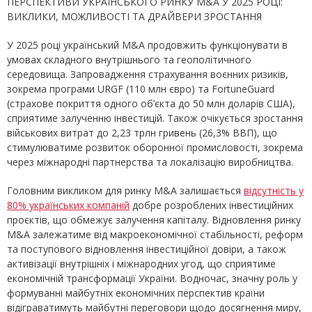
ПЕРСПЕКТИВИ УКРАЇНСЬКОГО РИНКУ M&A У 2025 РОЦІ:
ВИКЛИКИ, МОЖЛИВОСТІ ТА ДРАЙВЕРИ ЗРОСТАННЯ
У 2025 році український M&A продовжить функціонувати в
умовах складного внутрішнього та геополітичного
середовища. Запровадження страхування воєнних ризиків,
зокрема програми URGF (110 млн євро) та FortuneGuard
(страхове покриття одного об’єкта до 50 млн доларів США),
сприятиме залученню інвестицій. Також очікується зростання
військових витрат до 2,23 трлн гривень (26,3% ВВП), що
стимулюватиме розвиток оборонної промисловості, зокрема
через міжнародні партнерства та локалізацію виробництва.
Головним викликом для ринку M&A залишається
відсутність у
80% українських компаній
добре розроблених інвестиційних
проєктів, що обмежує залучення капіталу. Відновлення ринку
M&A залежатиме від макроекономічної стабільності, реформ
та поступового відновлення інвестиційної довіри, а також
активізації внутрішніх і міжнародних угод, що сприятиме
економічній трансформації України. Водночас, значну роль у
формуванні майбутніх економічних перспектив країни
відіграватимуть майбутні переговори щодо досягнення миру,