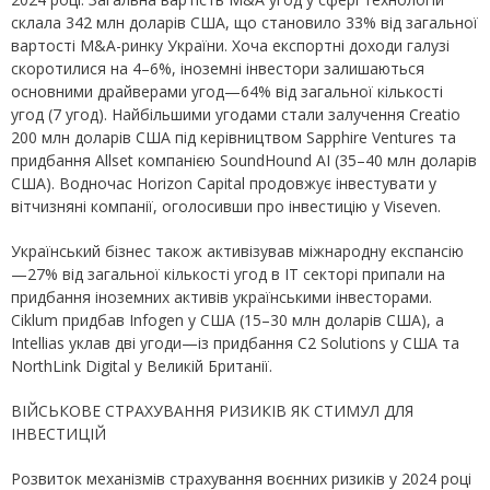
склала 342 млн доларів США, що становило 33% від загальної
вартості M&A-ринку України. Хоча експортні доходи галузі
скоротилися на 4–6%, іноземні інвестори залишаються
основними драйверами угод—64% від загальної кількості
угод (7 угод). Найбільшими угодами стали залучення Creatio
200 млн доларів США під керівництвом Sapphire Ventures та
придбання Allset компанією SoundHound AI (35–40 млн доларів
США). Водночас Horizon Capital продовжує інвестувати у
вітчизняні компанії, оголосивши про інвестицію у Viseven.
Український бізнес також активізував міжнародну експансію
—27% від загальної кількості угод в ІТ секторі припали на
придбання іноземних активів українськими інвесторами.
Ciklum придбав Infogen у США (15–30 млн доларів США), а
Intellias уклав дві угоди—із придбання C2 Solutions у США та
NorthLink Digital у Великій Британії.
ВІЙСЬКОВЕ СТРАХУВАННЯ РИЗИКІВ ЯК СТИМУЛ ДЛЯ
ІНВЕСТИЦІЙ
Розвиток механізмів страхування воєнних ризиків у 2024 році