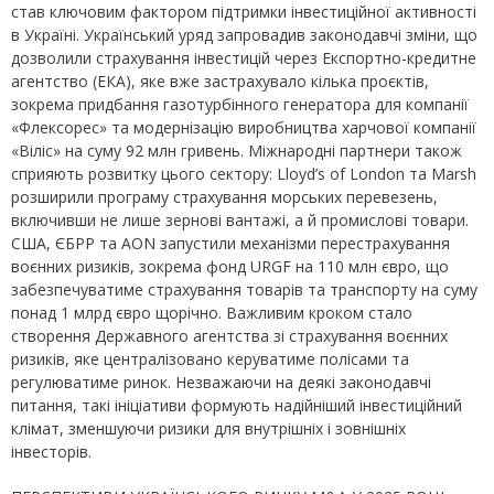
став ключовим фактором підтримки інвестиційної активності
в Україні. Український уряд запровадив законодавчі зміни, що
дозволили страхування інвестицій через Експортно-кредитне
агентство (ЕКА), яке вже застрахувало кілька проєктів,
зокрема придбання газотурбінного генератора для компанії
«Флексорес» та модернізацію виробництва харчової компанії
«Віліс» на суму 92 млн гривень. Міжнародні партнери також
сприяють розвитку цього сектору: Lloyd’s of London та Marsh
розширили програму страхування морських перевезень,
включивши не лише зернові вантажі, а й промислові товари.
США, ЄБРР та AON запустили механізми перестрахування
воєнних ризиків, зокрема фонд URGF на 110 млн євро, що
забезпечуватиме страхування товарів та транспорту на суму
понад 1 млрд євро щорічно. Важливим кроком стало
створення Державного агентства зі страхування воєнних
ризиків, яке централізовано керуватиме полісами та
регулюватиме ринок. Незважаючи на деякі законодавчі
питання, такі ініціативи формують надійніший інвестиційний
клімат, зменшуючи ризики для внутрішніх і зовнішніх
інвесторів.