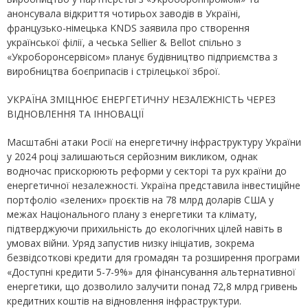
анонсувала відкриття чотирьох заводів в Україні,
французько-німецька KNDS заявила про створення
української філії, а чеська Sellier & Bellot спільно з
«Укроборонсервісом» планує будівництво підприємства з
виробництва боєприпасів і стрілецької зброї.
УКРАЇНА ЗМІЦНЮЄ ЕНЕРГЕТИЧНУ НЕЗАЛЕЖНІСТЬ ЧЕРЕЗ
ВІДНОВЛЕННЯ ТА ІННОВАЦІЇ
Масштабні атаки Росії на енергетичну інфраструктуру України
у 2024 році залишаються серйозним викликом, однак
водночас прискорюють реформи у секторі та рух країни до
енергетичної незалежності. Україна представила інвестиційне
портфоліо «зелених» проєктів на 78 млрд доларів США у
межах Національного плану з енергетики та клімату,
підтверджуючи прихильність до екологічних цілей навіть в
умовах війни. Уряд запустив низку ініціатив, зокрема
безвідсоткові кредити для громадян та розширення програми
«Доступні кредити 5-7-9%» для фінансування альтернативної
енергетики, що дозволило залучити понад 72,8 млрд гривень
кредитних коштів на відновлення інфраструктури.