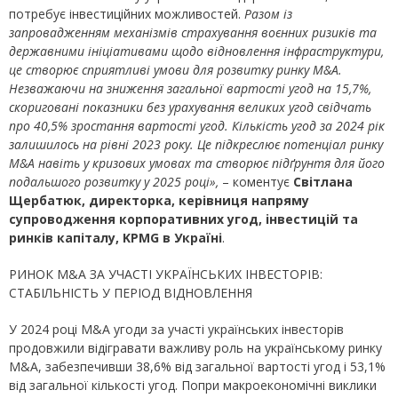
потребує інвестиційних можливостей.
Разом із
запровадженням механізмів страхування воєнних ризиків та
державними ініціативами щодо відновлення інфраструктури,
це створює сприятливі умови для розвитку ринку M&A.
Незважаючи на зниження загальної вартості угод на 15,7%,
скориговані показники без урахування великих угод свідчать
про 40,5% зростання вартості угод. Кількість угод за 2024 рік
залишилось на рівні 2023 року. Це підкреслює потенціал ринку
M&A навіть у кризових умовах та створює підґрунтя для його
подальшого розвитку у 2025 році»,
– коментує
Світлана
Щербатюк, директорка, керівниця напряму
супроводження корпоративних угод, iнвестицій та
ринків капіталу
, KPMG в Україні
.
РИНОК M&A ЗА УЧАСТІ УКРАЇНСЬКИХ ІНВЕСТОРІВ:
СТАБІЛЬНІСТЬ У ПЕРІОД ВІДНОВЛЕННЯ
У 2024 році M&A угоди за участі українських інвесторів
продовжили відігравати важливу роль на українському ринку
M&A, забезпечивши 38,6% від загальної вартості угод і 53,1%
від загальної кількості угод. Попри макроекономічні виклики