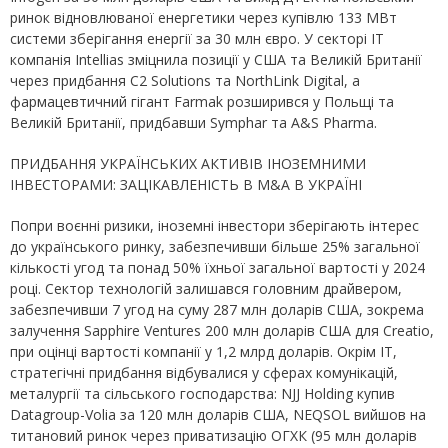
ринок відновлюваної енергетики через купівлю 133 МВт
системи зберігання енергії за 30 млн євро. У секторі IT
компанія Intellias зміцнила позиції у США та Великій Британії
через придбання C2 Solutions та NorthLink Digital, а
фармацевтичний гігант Farmak розширився у Польщі та
Великій Британії, придбавши Symphar та A&S Pharma.
ПРИДБАННЯ УКРАЇНСЬКИХ АКТИВІВ ІНОЗЕМНИМИ
ІНВЕСТОРАМИ: ЗАЦІКАВЛЕНІСТЬ В M&A В УКРАЇНІ
Попри воєнні ризики, іноземні інвестори зберігають інтерес
до українського ринку, забезпечивши більше 25% загальної
кількості угод та понад 50% їхньої загальної вартості у 2024
році. Сектор технологій залишався головним драйвером,
забезпечивши 7 угод на суму 287 млн доларів США, зокрема
залучення Sapphire Ventures 200 млн доларів США для Creatio,
при оцінці вартості компанії у 1,2 млрд доларів. Окрім IT,
стратегічні придбання відбувалися у сферах комунікацій,
металургії та сільського господарства: NJJ Holding купив
Datagroup-Volia за 120 млн доларів США, NEQSOL вийшов на
титановий ринок через приватизацію ОГХК (95 млн доларів