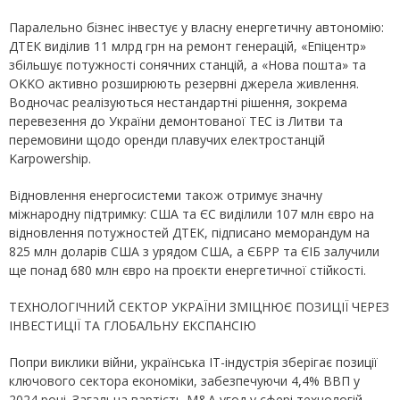
Паралельно бізнес інвестує у власну енергетичну автономію:
ДТЕК виділив 11 млрд грн на ремонт генерацій, «Епіцентр»
збільшує потужності сонячних станцій, а «Нова пошта» та
OKKO активно розширюють резервні джерела живлення.
Водночас реалізуються нестандартні рішення, зокрема
перевезення до України демонтованої ТЕС із Литви та
перемовини щодо оренди плавучих електростанцій
Karpowership.
Відновлення енергосистеми також отримує значну
міжнародну підтримку: США та ЄС виділили 107 млн євро на
відновлення потужностей ДТЕК, підписано меморандум на
825 млн доларів США з урядом США, а ЄБРР та ЄІБ залучили
ще понад 680 млн євро на проєкти енергетичної стійкості.
ТЕХНОЛОГІЧНИЙ СЕКТОР УКРАЇНИ ЗМІЦНЮЄ ПОЗИЦІЇ ЧЕРЕЗ
ІНВЕСТИЦІЇ ТА ГЛОБАЛЬНУ ЕКСПАНСІЮ
Попри виклики війни, українська IT-індустрія зберігає позиції
ключового сектора економіки, забезпечуючи 4,4% ВВП у
2024 році. Загальна вартість M&A угод у сфері технологій