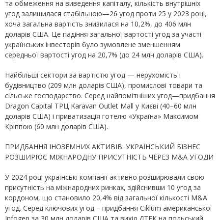
та обмеження на виведення капіталу, кількість внутрішніх
угод залишилася стабільною—26 угод проти 25 у 2023 році,
хоча загальна вартість знизилася на 10,2%, до 406 млн
доларів США. Це падіння загальної вартості угод за участі
українських інвесторів було зумовлене зменшенням
середньої вартості угод на 20,7% (до 24 млн доларів США).
Найбільші сектори за вартістю угод — нерухомість і
будівництво (209 млн доларів США), промислові товари та
сільське господарство. Серед найпомітніших угод—придбання
Dragon Capital ТРЦ Karavan Outlet Mall у Києві (40–60 млн
доларів США) і приватизація готелю «Україна» Максимом
Кріппою (60 млн доларів США).
ПРИДБАННЯ ІНОЗЕМНИХ АКТИВІВ: УКРАЇНСЬКИЙ БІЗНЕС
РОЗШИРЮЄ МІЖНАРОДНУ ПРИСУТНІСТЬ ЧЕРЕЗ M&A УГОДИ
У 2024 році українські компанії активно розширювали свою
присутність на міжнародних ринках, здійснивши 10 угод за
кордоном, що становило 20,4% від загальної кількості M&A
угод. Серед ключових угод – придбання Ciklum американської
Infogen за 30 млн доларів США та вихід ДТЕК на польський