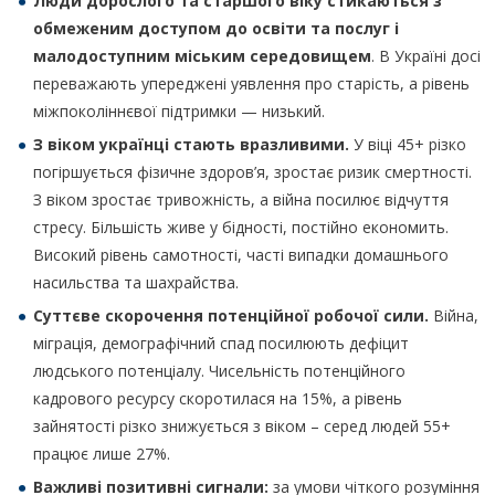
Люди дорослого та старшого віку стикаються з
обмеженим доступом до освіти та послуг і
малодоступним міським середовищем
. В Україні досі
переважають упереджені уявлення про старість, а рівень
міжпоколіннєвої підтримки — низький.
З віком українці стають вразливими.
У віці 45+ різко
погіршується фізичне здоров’я, зростає ризик смертності.
З віком зростає тривожність, а війна посилює відчуття
стресу. Більшість живе у бідності, постійно економить.
Високий рівень самотності, часті випадки домашнього
насильства та шахрайства.
Суттєве скорочення потенційної робочої сили.
Війна,
міграція, демографічний спад посилюють дефіцит
людського потенціалу. Чисельність потенційного
кадрового ресурсу скоротилася на 15%, а рівень
зайнятості різко знижується з віком – серед людей 55+
працює лише 27%.
Важливі позитивні сигнали:
за умови чіткого розуміння