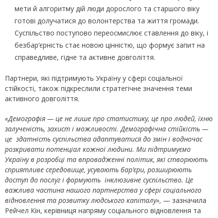
мети й алгоритму дій люди дорослого та старшого віку
готові долучатися до волонтерства та життя громади.
Суспільство поступово переосмислює ставлення до віку, і
безбар’єрність стає новою цінністю, що формує запит на
справедливе, гідне та активне довголіття.
Партнери, які підтримують Україну у сфері соціальної
стійкості, також підкреслили стратегічне значення теми
активного довголіття.
«Демографія — це не лише про статистику, це про людей, їхню
залученість, захист і можливості. Демографічна стійкість —
це здатність суспільства адаптуватися до змін і водночас
розкривати потенціал кожної людини. Ми підтримуємо
Україну в розробці та впровадженні політик, які створюють
сприятливе середовище, усувають бар’єри, розширюють
доступ до послуг і формують інклюзивне суспільство. Це
важлива частина нашого партнерства у сфері соціального
відновлення та розвитку людського капіталу»,
— зазначила
Рейчел Кін, керівниця напряму соціального відновлення та