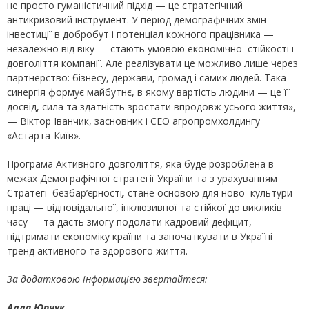
не просто гуманістичний підхід — це стратегічний
антикризовий інструмент. У період демографічних змін
інвестиції в добробут і потенціал кожного працівника —
незалежно від віку — стають умовою економічної стійкості і
довголіття компанії. Але реалізувати це можливо лише через
партнерство: бізнесу, держави, громад і самих людей. Така
синергія формує майбутнє, в якому вартість людини — це її
досвід, сила та здатність зростати впродовж усього життя»,
— Віктор Іванчик, засновник і CEO агропромхолдингу
«Астарта-Київ».
Програма Активного довголіття, яка буде розроблена в
межах Демографічної стратегії України та з урахуванням
Стратегії безбар’єрності
,
стане основою для нової культури
праці — відповідальної, інклюзивної та стійкої до викликів
часу — та дасть змогу подолати кадровий дефіцит,
підтримати економіку країни та започаткувати в Україні
тренд активного та здорового життя.
За додатковою інформацією звертайтеся:
Алла Юрчук