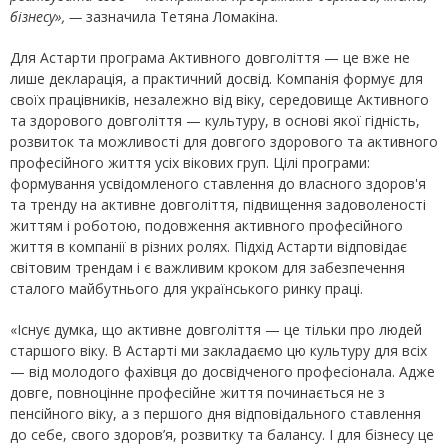
бізнесу», —
зазначила Тетяна Ломакіна.
Для Астарти програма Активного довголіття — це вже не
лише декларація, а практичний досвід. Компанія формує для
своїх працівників, незалежно від віку, середовище Активного
та здорового довголіття — культуру, в основі якої гідність,
розвиток та можливості для довгого здорового та активного
професійного життя усіх вікових груп. Цілі програми:
формування усвідомленого ставлення до власного здоров'я
та тренду на активне довголіття, підвищення задоволеності
життям і роботою, подовження активного професійного
життя в компанії в різних ролях. Підхід Астарти відповідає
світовим трендам і є важливим кроком для забезпечення
сталого майбутнього для українського ринку праці.
«Існує думка, що активне довголіття — це тільки про людей
старшого віку. В Астарті ми закладаємо цю культуру для всіх
— від молодого фахівця до досвідченого професіонала. Адже
довге, повноцінне професійне життя починається не з
пенсійного віку, а з першого дня відповідального ставлення
до себе, свого здоров’я, розвитку та балансу. І для бізнесу це