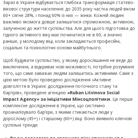
Зараз в Україні відбувається глибока трансформація статево-
вікової структури населення: до 2035 року частка людей віком
60+ сягне 28%, і понад 60% із них — жінки. Кожній людині
важливо якомога довше залишатися спроможною, активною,
залученою до життя суспільства. Але для цього підготовка до
гідного активного віку має починатися не в 60, а значно
раніше, у молодому віці, коли закладаються професійні,
соціальні та психологічні основи майбутнього.
Щоб будувати суспільство, у якому дорослішання не веде до
виключення, а відкриває нові можливості, потрібне розуміння
того, що саме заважає людям залишатись активними. Саме з
цією метою було проведено дослідження «Активне
довголіття в Україні: дослідження поточного стану та
бар’єрів», проведене агенцією
«Ruban Litvinova Social
Impact Agenсy» за ініціативи Мінсоцполітики.
Це перше
комплексне дослідження в Україні, що системно
проаналізувало бар’єри, з якими стикаються люди у
дорослому (45+) і старшому (60+) віці. Воно виявило ключові
суспільні тренди: