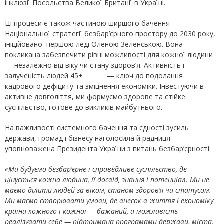
інклюзії Посольства Великої Британії в Україні.
Ці процеси є також частиною ширшого бачення —
Національної стратегії безбар’єрного простору до 2030 року,
ініційованої першою леді Оленою Зеленською. Вона
покликана забезпечити рівні можливості для кожної людини
— незалежно від віку чи стану здоров’я. Активність і
залученість людей 45+ — ключ до подолання
кадрового дефіциту та зміцнення економіки. Інвестуючи в
активне довголіття, ми формуємо здорове та стійке
суспільство, готове до викликів майбутнього.
На важливості системного бачення та єдності зусиль
держави, громад і бізнесу наголосила й радниця-
уповноважена Президента України з питань безбар’єрності:
«Ми будуємо безбар’єрне і справедливе суспільство, де
цінується кожна людина, її досвід, знання і потенціал. Ми не
маємо ділити людей за віком, станом здоров’я чи статусом.
Ми маємо створювати умови, де внесок в життя і економіку
країни кожного і кожної — бажаний, а можливість
реалізувати себе — підтримана програмами держави, міста,