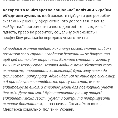
Астарта та Міністерство соціальної політики України
об’єднали зусилля
, щоб закласти підґрунтя для розробки
системних рішень у сфері активного довголіття. У центрі
майбутньої програми активного довголіття — людина, її
гідність, право на розвиток, соціальну включеність і
професійну реалізацію впродовж усього життя.
«Упродовж життя людина накопичує досвід, знання, глибоке
розуміння своєї справи. І завдання держави — не допустити,
щоб цей потенціал втрачався. Важливо створити умови, у
яких на кожному етапі життя людина може зберігати свою
активність, оновлювати компетенції, бути залученою до
суспільства і ринку праці. Адже йдеться не лише про економіку,
а й про відчуття потрібності, про суспільство, яке не
відштовхує за віком, а створює умови для повноцінної участі
для всіх. Держава має і буде партнером у цьому процесі —
відкривати можливості, усувати бар’єри та підтримувати
активне довголіття»,
— зазначила Оксана Жолнович,
Міністерка соціальної політики України.