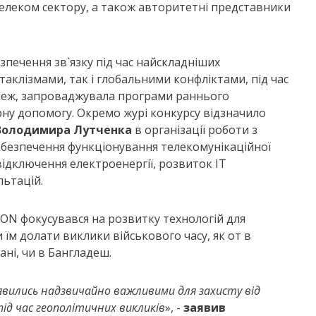
елеком сектору, а також авторитетні представники
зпечення зв`язку під час найскладніших
аклізмами, так і глобальними конфліктами, під час
ереж, запроваджувала програми раннього
ну допомогу. Окремо журі конкурсу відзначило
Володимира Лутченка
в організації роботи з
забезпечення функціонування телекомунікаційної
відключення електроенергії, розвиток IT
льтацій.
ON фокусувався на розвитку технологій для
їм долати виклики військового часу, як от в
ані, чи в Бангладеш.
иявились надзвичайно важливими для захисту від
ід час геополітичних викликів
», -
заявив