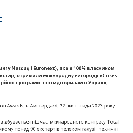
C
тингу
Nasdaq
і
Euronext
), яка є 100% власником
ївстар, отримала міжнародну нагороду «
Crises
ійної програми протидії кризам в Україні,
n Awards, в Амстердамі, 22 листопада 2023 року.
відбувається під час міжнародного конгресу Total
якому понад 90 експертів телеком галузі, технічні