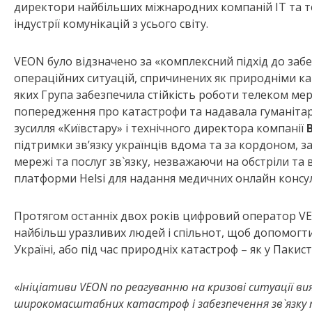
директори найбільших міжнародних компаній IT та т
індустрії комунікацій з усього світу.
VEON було відзначено за «комплексний підхід до забе
операційних ситуацій, спричинених як природніми кат
яких Група забезпечила стійкість роботи телеком м
попередження про катастрофи та надавала гуманітар
зусилля «Київстару» і технічного директора компанії
підтримки зв’язку українців вдома та за кордоном, 
мережі та послуг зв`язку, незважаючи на обстріли та 
платформи Helsi для надання медичних онлайн консу
Протягом останніх двох років цифровий оператор VE
найбільш уразливих людей і спільнот, щоб допомогти 
Україні, або під час природніх катастроф – як у Пакист
«
Ініціативи
VEON
по реагуванню на кризові ситуації в
широкомасштабних катастроф і забезпечення зв`язку п