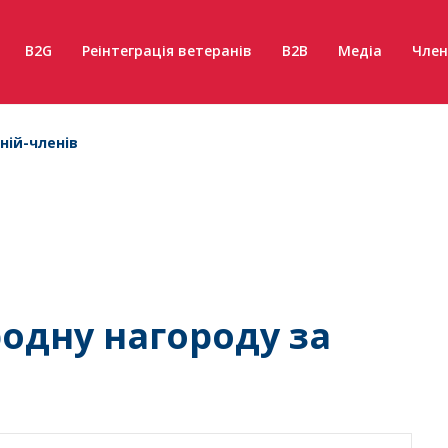
B2G
Реінтеграція ветеранів
B2B
Медіа
Член
ній-членів
одну нагороду за