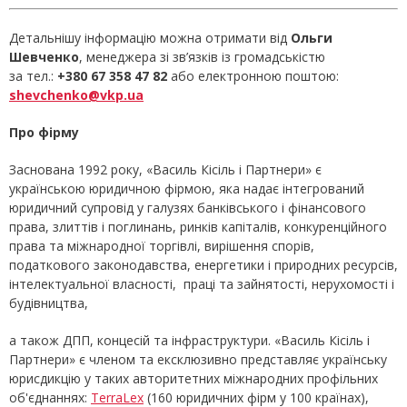
Детальнішу інформацію можна отримати від
Ольги
Шевченко
, менеджера зі зв’язків із громадськістю
за тел.:
+380 67 358 47 82
або електронною поштою:
shevchenko@vkp.ua
Про фірму
Заснована 1992 року, «Василь Кісіль і Партнери» є
українською юридичною фірмою, яка надає інтегрований
юридичний супровід у галузях банківського і фінансового
права, злиттів і поглинань, ринків капіталів, конкуренційного
права та міжнародної торгівлі, вирішення спорів,
податкового законодавства, енергетики і природних ресурсів,
інтелектуальної власності, праці та зайнятості, нерухомості і
будівництва,
а також ДПП, концесій та інфраструктури. «Василь Кісіль і
Партнери» є членом та ексклюзивно представляє українську
юрисдикцію у таких авторитетних міжнародних профільних
об'єднаннях:
TerraLex
(160 юридичних фірм у 100 країнах),