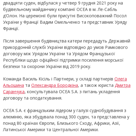
двадцяти суден, відбулася у четвер 9 грудня 2021 року на
будівельному майданчику компанії OCEA в м. Ле-Сабль
д’Олон. На церемонії були присутні Високоповажний Посол
України у Франції Вадим Омельченко та представник Уряду
Франції.
Після завершення будівництва катери передадуть Державній
прикордонній службі України відповідно до умов Рамкового
договору між Урядом України та Урядом Французької
Республіки щодо офіційної підтримки посилення морської
безпеки та охорони України від 2019 року.
Команда Василь Кісіль і Партнери, у складі партнерів
Олега
Альошина
та
Олександра Бородкіна
, а також юриста
Дмитра
Саранчука
, консультувала OCEA S.A. з питань укладення
договору та оподаткування.
OCEA S.A. є французьким лідером у галузі суднобудування з
алюмінію, яка збудувала понад 300 суден, та представлена у
понад 80 країнах Європи, Близького Сходу, Африки, Азії,
Латинської Америки та Центральної Америки.