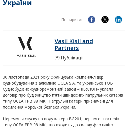
України
Поширити:
Vasil Kisil and
Partners
79 Публікації
30 листопада 2021 року французька компанія-лідер
суднобудування з алюмінію OCEA S.A. та українське ТОВ
Суднобудівно-судноремонтний завод «НІБУЛОН» уклали
договір про будівництво п’яти швидкісних патрульних катерів
типу OCEA FPB 98 MKI. Патрульні катери призначені для
посилення морської безпеки України.
Церемонія спуску на воду катера BG201, першого з катерів
типу OCEA FPB 98 MKI, що входить до складу флотилії з