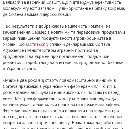
Белкар® та весняний Слаш™, що підтверджує ефективність
молекули Arylex™ загалом, і у використанні на ріпаку зокрема,
де Corteva займає лідерські позиції.
Такі результати відображають націленість компанії на
забезпечення фермерів новітніми та передовими продуктами
заради підвищення продуктивності агровиробництва в
Україні, що
міститься
у спільній декларації між Corteva
Agriscience і Міністерством аграрної політики та
продовольства України про поглиблення і подальший
розвиток співробітництва в інтересах продовольчої безпеки
в Україні та світі.
«Майже два роки від старту повномасштабної війни ми в
Corteva працюємо з українськими фермерами пліч-о-пліч,
допомагаючи вирішувати нові виклики, які постають перед
ними. Ми трансформували роботу компанії відповідно до
наявних умов та навчилися працювати в режимі марафону.
Фермери вважають нас своїми надійними партнерами, про
що свідчить те, що кількість клієнтів залишається незмінною,
попри загальне скорочення ринку. Наша команда робить все
залежне, демонструючи надзвичайну динаміку роботи вже в