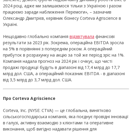
2024 році, адже ми залишаємося тільки з Україною і разом
працюємо заради наближення Перемоги», – зазначив
Олександр Дмитрієв, керівник бізнесу Corteva Agriscience в
Україні.
Нещодавно глобально компанія
відзвітувала
фінансові
результати за 2023 рік. Зокрема, операційна EBITDA зросла
на 5% в порівнянні з попереднім роком. А операційний
прибуток в розрахунку на акцію за той же період зріс на 1%.
Компанія надала прогноз на 2024 рік і очікує, що чисті
продажі продукції будуть в діапазоні від 17,4 млрд до 17,7
млрд дол. США, а операційний показник EBITDA - в діапазоні
від 3,5 млрд до 3,7 млрд дол. США.
Про Corteva Agriscience
Corteva, Inc. (NYSE: CTVA) — це глобальна, винятково
сільськогосподарська компанія, яка поєднує провідні інновації
в галузі, активну взаємодію з клієнтами та оперативне
виконання, щоб вигідно надавати рішення для