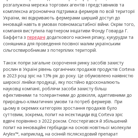
розгалужена мережа торгових агентів і представників та
комплексна агрономічна підтримка фермерів по всій території
України, які відкривають фермерами ширший доступ до
інновацій навіть в умовах повномасштабної війни. Окрім того,
компанія виступила партнером ініціативи Фонду Говарда Г.
Баффета з
передачі
додаткового насіння ріпаку, кукурудзи та
соняшника для проведення посівної малим українським
сільгоспвиробникам з потерпілих територій.
Також попри загальне скорочення ринку засобів захисту
рослин в Україні рівень органічних продажів продуктів Corteva
в 2023 році зріс на 13% рік до року. Це обумовлено наявністю
широкої лінійки продукції, яку постійно вдосконалюють
науковці компанії, роблячи засоби захисту більш
ефективними та толерантними до довкілля, адаптивними до
природньо-кліматичних умови та потреб фермерів. При
цьому в окремих категоріях зростання продажів було
суттєвим, зокрема, попит на інсектициди від Corteva зріс
вдвічі порівняно з 2022 роком. Cпостерігався й збільшений
попит на інноваційні гербіциди на основі новітньої молекули
Arylex™, наприклад, на осінній післясходовий препарат