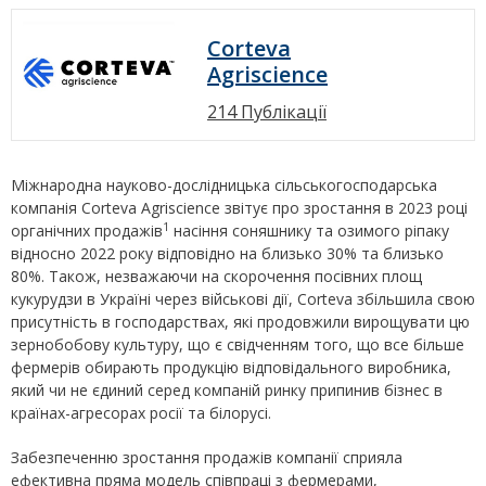
Corteva
Agriscience
214 Публікації
Міжнародна науково-дослідницька сільськогосподарська
компанія Corteva Agriscience звітує про зростання в 2023 році
1
органічних продажів
насіння соняшнику та озимого ріпаку
відносно 2022 року відповідно на близько 30% та близько
80%. Також, незважаючи на скорочення посівних площ
кукурудзи в Україні через військові дії, Corteva збільшила свою
присутність в господарствах, які продовжили вирощувати цю
зернобобову культуру, що є свідченням того, що все більше
фермерів обирають продукцію відповідального виробника,
який чи не єдиний серед компаній ринку припинив бізнес в
країнах-агресорах росії та білорусі.
Забезпеченню зростання продажів компанії сприяла
ефективна пряма модель співпраці з фермерами,