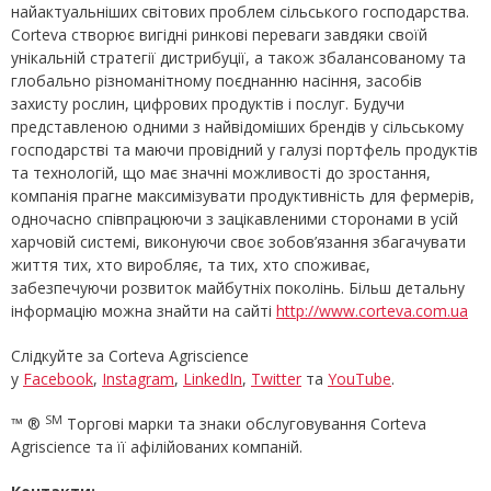
найактуальніших світових проблем сільського господарства.
Corteva створює вигідні ринкові переваги завдяки своїй
унікальній стратегії дистрибуції, а також збалансованому та
глобально різноманітному поєднанню насіння, засобів
захисту рослин, цифрових продуктів і послуг. Будучи
представленою одними з найвідоміших брендів у сільському
господарстві та маючи провідний у галузі портфель продуктів
та технологій, що має значні можливості до зростання,
компанія прагне максимізувати продуктивність для фермерів,
одночасно співпрацюючи з зацікавленими сторонами в усій
харчовій системі, виконуючи своє зобов’язання збагачувати
життя тих, хто виробляє, та тих, хто споживає,
забезпечуючи розвиток майбутніх поколінь. Більш детальну
інформацію можна знайти на сайті
http://www.corteva.com.ua
Слідкуйте за Corteva Agriscience
у
Facebook
,
Instagram
,
LinkedIn
,
Twitter
та
YouTube
.
SM
™ ®
Торгові марки та знаки обслуговування Corteva
Agriscience та її афілійованих компаній.