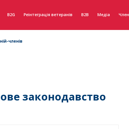
B2G
Реінтеграція ветеранів
B2B
Медіа
Член
ній-членів
нове законодавство