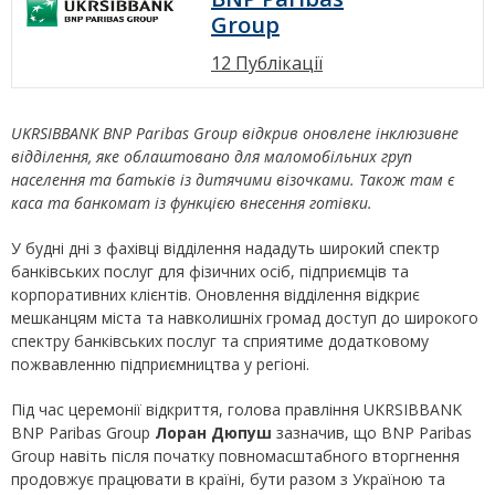
Group
12 Публікації
UKRSIBBANK
BNP
Paribas
Group
відкрив оновлене інклюзивне
відділення, яке облаштовано для маломобільних груп
населення та батьків із дитячими візочками.
Також там є
каса та банкомат із функцією внесення готівки.
У будні дні з фахівці відділення нададуть широкий спектр
банківських послуг для фізичних осіб, підприємців та
корпоративних клієнтів. Оновлення відділення відкриє
мешканцям міста та навколишніх громад доступ до широкого
спектру банківських послуг та сприятиме додатковому
пожвавленню підприємництва у регіоні.
Під час церемонії відкриття, голова правління UKRSIBBANK
BNP Paribas Group
Лоран Дюпуш
зазначив, що BNP Paribas
Group навіть після початку повномасштабного вторгнення
продовжує працювати в країні, бути разом з Україною та