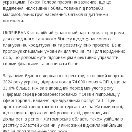
українцями. Також Голова правління зазначив, що це
відділення інклюзивне і облаштоване під потреби
маломобільних груп населення, батьків із дитячими
візочками.
UKRSIBBANK як надійний фінансовий партнер має програми
для середнього та малого бізнесу щодо фінансового
планування, кредитування та розвитку їхніх проєктів. Банк
пропонує спеціальні умови як для ФОПів, та і для юридичних
осіб, що допоможуть підприємцям ефективно управляти
своїми фінансами та розвивати бізнес.
За даними Єдиного державного реєстру, за перший квартал
2024 року українці відкрили понад 74 000 нових ФОПів, що на
33,6% більше, ніж за відповідний період минулого року.
Лідерами серед новозареєстрованих ФОПів є підприємці у
сфері торгівлі, надання індивідуальних послуг та ІТ. Цей
зростаючий тренд також спостерігається на Житомирщині,
що свідчить про активний розвиток підприємницької
діяльності в регіоні. Житомирська область також увійшла в
десятку областей України, у яких жінки відкрили найбільше
ФОПів протягом минулого року.