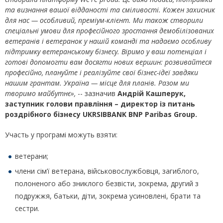
та визнання вашої відданості та сміливості. Кожен захисник
для нас — особливий, преміум-клієнт. Ми також створили
спеціальні умови для професійного зростання демобілізованих
ветеранів і ветеранок у нашій команді та надаємо особливу
підтримку ветеранському бізнесу. Віримо у ваш потенціал і
готові допомогти вам досягти нових вершин: розвивайтеся
професійно, плануйте і реалізуйте свої бізнес-ідеї завдяки
нашим грантам. Україна — місце для планів. Разом ми
творимо майбутнє
»,
-- зазначив
Андрій Кашперук
,
з
аступник
г
олови
п
равління –
д
иректор
і
з питань
роздрібного бізнесу UKRSIBBANK BNP Paribas
Group
.
Участь у програмі можуть взяти:
ветерани;
члени сім’ї ветерана, військовослужбовця, загиблого,
полоненого або зниклого безвісти, зокрема, другий з
подружжя, батьки, діти, зокрема усиновлені, брати та
сестри.