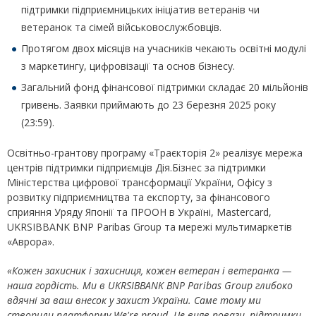
підтримки підприємницьких ініціатив ветеранів чи
ветеранок та сімей військовослужбовців.
Протягом двох місяців на учасників чекають освітні модулі
з маркетингу, цифровізації та основ бізнесу.
Загальний фонд фінансової підтримки складає 20 мільйонів
гривень. Заявки приймають до 23 березня 2025 року
(23:59).
Освітньо-грантову програму «Траєкторія 2» реалізує мережа
центрів підтримки підприємців Дія.Бізнес за підтримки
Міністерства цифрової трансформації України, Офісу з
розвитку підприємництва та експорту, за фінансового
сприяння Уряду Японії та ПРООН в Україні, Mastercard,
UKRSIBBANK BNP Paribas Group та мережі мультимаркетів
«Аврора».
«
Кожен захисник і захисниця, кожен ветеран і ветеранка —
наша гордість. Ми в UKRSIBBANK BNP Paribas Group глибоко
вдячні за ваш внесок у захист України. Саме тому ми
створили платформу We're proud. Це вияв поваги, підтримки