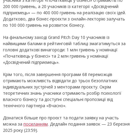
учасники з категорії «Початківець у бізнесі» отримають по
200 000 гривень, а 20 учасників із категорії «Досвідчений
підприємець» — по 400 000 гривень на реалізацію своїх ідей.
Додатково, два бізнес-проєкти з онлайн-лекторію залучать
по 100 000 гривень на розвиток бізнесу.
На фінальному заході Grand Pitch Day 10 учасників із
найвищими балами в рейтинговій таблиці змагатимуться за
головні додаткові винагороди: 1 млн гривень у номінації
«Початківець у бізнесі» та 2 млн гривень у номінації
«Досвідчений підприємець».
Крім того, після завершення програми 68 переможців
отримають можливість відвідати до трьох безоплатних
індивідуальних зустрічей з менторами проєкту. Окрім
теоретичних знань учасники отримають розбір психології
власного бізнесу та доступні спеціальні пропозиції від
технічного партнера «Вчасно».
Дізнатися більше про проєкт та подати заявку на участь
можна за
посиланням
. Дедлайн подання заявок — 23 березня
2025 року (23:59).