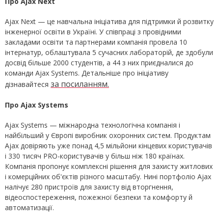
Про Ajax Next
Ajax Next — це навчальна ініціатива для підтримки й розвитку
інженерної освіти в Україні. У співпраці з провідними
закладами освіти та партнерами компанія провела 10
інтернатур, облаштувала 5 сучасних лабораторій, де здобули
досвід більше 2000 студентів, а 44 з них приєдналися до
команди Ajax Systems. Детальніше про ініціативу
за посиланням.
дізнавайтеся
Про Ajax Systems
Ajax Systems — міжнародна технологічна компанія і
найбільший у Європі виробник охоронних систем. Продуктам
Ajax довіряють уже понад 4,5 мільйони кінцевих користувачів
і 330 тисяч PRO-користувачів у більш ніж 180 країнах.
Компанія пропонує комплексні рішення для захисту житлових
і комерційних об'єктів різного масштабу. Нині портфоліо Ajax
налічує 280 пристроїв для захисту від вторгнення,
відеоспостереження, пожежної безпеки та комфорту й
автоматизації.