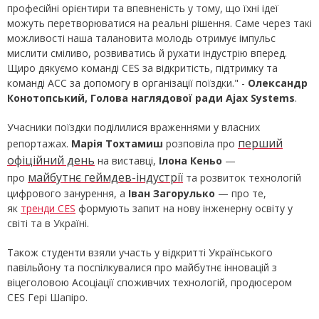
професійні орієнтири та впевненість у тому, що їхні ідеї
можуть перетворюватися на реальні рішення. Саме через такі
можливості наша талановита молодь отримує імпульс
мислити сміливо, розвиватись й рухати індустрію вперед.
Щиро дякуємо команді CES за відкритість, підтримку та
команді АСС за допомогу в організації поїздки." -
Олександр
Конотопський, Голова наглядової ради Ajax Systems
.
Учасники поїздки поділилися враженнями у власних
перший
репортажах.
Марія Тохтамиш
розповіла про
офіційний день
на виставці,
Ілона Кеньо
—
майбутнє геймдев-індустрії
про
та розвиток технологій
цифрового занурення, а
Іван Загорулько
— про те,
як
тренди CES
формують запит на нову інженерну освіту у
світі та в Україні.
Також студенти взяли участь у відкритті Українського
павільйону та поспілкувалися про майбутнє інновацій з
віцеголовою Асоціації споживчих технологій, продюсером
CES Гері Шапіро.