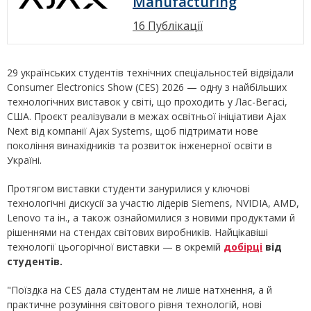
Manufacturing
16 Публікації
29 українських студентів технічних спеціальностей відвідали
Consumer Electronics Show (CES) 2026 — одну з найбільших
технологічних виставок у світі, що проходить у Лас-Вегасі,
США. Проєкт реалізували в межах освітньої ініціативи Ajax
Next від компанії Ajax Systems, щоб підтримати нове
покоління винахідників та розвиток інженерної освіти в
Україні.
Протягом виставки студенти занурилися у ключові
технологічні дискусії за участю лідерів Siemens, NVIDIA, AMD,
Lenovo та ін., а також ознайомилися з новими продуктами й
рішеннями на стендах світових виробників. Найцікавіші
технології цьогорічної виставки — в окремій
добірці
від
студентів.
"Поїздка на CES дала студентам не лише натхнення, а й
практичне розуміння світового рівня технологій, нові