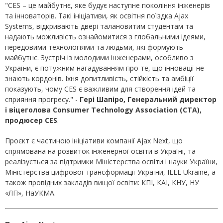
"CES – це майбутнє, яке будує наступне покоління інженерів
та інноваторів. Такі ініціативи, як освітня поїздка Ajax
Systems, відкривають двері талановитим студентам та
надають можливість ознайомитися з глобальними ідеями,
передовими технологіями та людьми, які формують
майбутнє. Зустріч із молодими інженерами, особливо з
України, є потужним нагадуванням про те, що інновації не
знають кордонів. Їхня допитливість, стійкість та амбіції
показують, чому CES є важливим для створення ідей та
сприяння прогресу." -
Гері Шапіро, Генеральний директор
і віцеголова Consumer Technology Association (CTA),
продюсер CES
.
Проєкт є частиною ініціативи компанії Ajax Next, що
спрямована на розвиток інженерної освіти в Україні, та
реалізується за підтримки Міністерства освіти і науки України,
Міністерства цифрової трансформації України, ІЕЕЕ Ukraine, а
також провідних закладів вищої освіти: КПІ, КАІ, КНУ, НУ
«ЛП», НаУКМА.